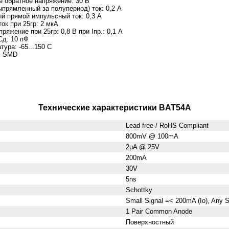
е обратное напряжение: 30 B
ыпрямленный за полупериод) ток: 0,2 A
й прямой импульсный ток: 0,3 A
ок при 25гр: 2 мкА
ряжение при 25гр: 0,8 B при Iпр.: 0,1 A
Сд: 10 пФ
тура:
-65...150 C
: SMD
Технические характеристики BAT54A
Lead free / RoHS Compliant
800mV @ 100mA
2µA @ 25V
200mA
30V
5ns
Schottky
Small Signal =< 200mA (Io), Any 
1 Pair Common Anode
Поверхностный