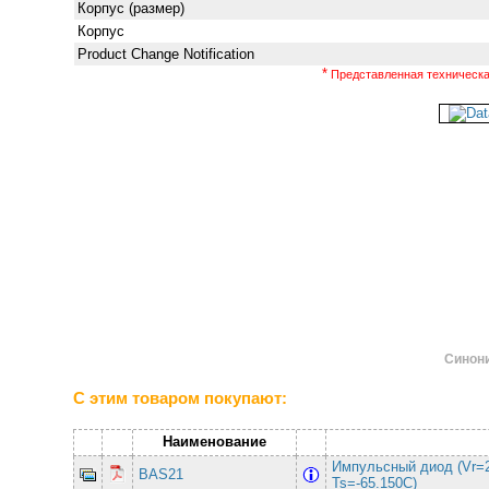
Корпус (размер)
Корпус
Product Change Notification
*
Представленная техническая
Синони
С этим товаром покупают:
Наименование
Импульсный диод (Vr=
BAS21
Ts=-65.150C)