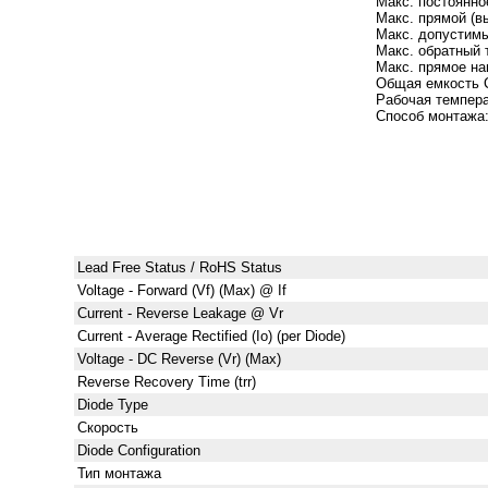
Макс. постоянно
Макс. прямой (в
Макс. допустимы
Макс. обратный т
Макс. прямое нап
Общая емкость 
Рабочая темпера
Способ монтажа
Lead Free Status / RoHS Status
Voltage - Forward (Vf) (Max) @ If
Current - Reverse Leakage @ Vr
Current - Average Rectified (Io) (per Diode)
Voltage - DC Reverse (Vr) (Max)
Reverse Recovery Time (trr)
Diode Type
Скорость
Diode Configuration
Тип монтажа