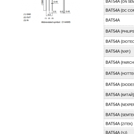
BAT54A (
ON SE
BAT54A (
DC CO
BAT54A
BAT54A (
PHILIPS
BAT54A (
DIOTE
BAT54A (
)
NXP.
BAT54A (
FAIRCH
BAT54A (
HOTTE
BAT54A (
DIODES
BAT54A (
)
КИТАЙ
BAT54A (
NEXPER
BAT54A (
SEMTE
BAT54A (
)
ZITEK
BAT54A (
)
YJ