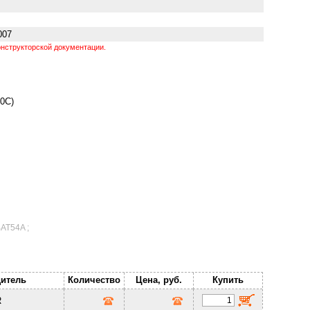
007
нструкторской документации.
0C)
BAT54A ;
итель
Количество
Цена, руб.
Купить
R