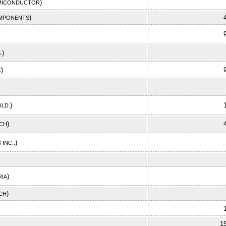
)
MICONDUCTOR
)
MPONENTS
)
.
)
C
)
ILD.
)
CH
)
 INC..
)
IA
)
CH
1