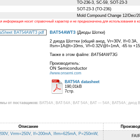
TO-236-3, SC-59, SOT-23-3
SOT-23-3 (TO-236)
Mold Compound Change 12/Dec/2
 информация носит справочный характер и не предназначена для использования в ко
BAT54AWT3
(Диоды Шотки)
2 диода Шоттки (общий анод, Vr=30V, If=0.3A,
Ifsm=1A@t=10ms, Vf=0.32V@I=1mA, -65 to +15
Также в этом файле:
BAT54AWT3G
Производитель:
ON Semiconductor
//www.onsemi.com
BAT54A datasheet
190,01kB
7стр.
мы от поставщиков:
BAT54A ; BAT-54A ; BAT 54A ; BAT — 54A ; BAT54A ; диод 
Описание
Производ
200V, Vrrm=250V, If=200mA, Ifrm=625mA, P=250mW,
FAI