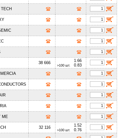
 TECH
XY
SEMIC
EC
S
1.66
38 666
0.83
>100 шт.
MMERCIA
ICONDUCTORS
AIR
RIA
Y ME
1.52
ECH
32 116
0.76
>100 шт.