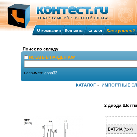
Как купить?
О компании
Контакты
Каталог
Поиск по складу
ИСКАТЬ В НАЙДЕННОМ
например:
appa32
КАТАЛОГ
ИМПОРТНЫЕ Э
»
2 диода Шоттки
BAT54A (
)
NXP