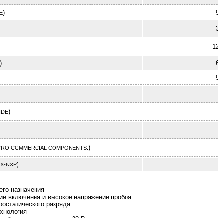
)
E
1
)
)
IDE
)
CRO COMMERCIAL COMPONENTS.
)
X-NXP
его назначения
ие включения и высокое напряжение пробоя
ростатического разряда
хнология