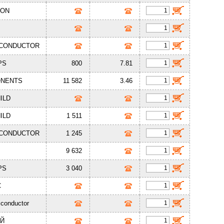
EON
P
ICONDUCTOR
PS
800
7.81
ONENTS
11 582
3.46
ILD
ILD
1 511
ICONDUCTOR
1 245
P
9 632
PS
3 040
C
iconductor
АЙ