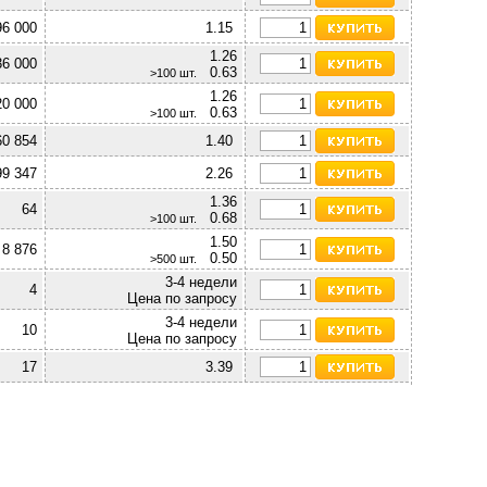
96 000
1.15
1.26
36 000
0.63
>100 шт.
1.26
20 000
0.63
>100 шт.
60 854
1.40
99 347
2.26
1.36
64
0.68
>100 шт.
1.50
8 876
0.50
>500 шт.
3-4 недели
4
Цена по запросу
3-4 недели
10
Цена по запросу
17
3.39