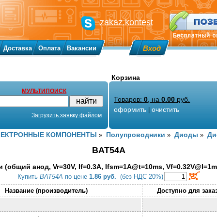
zakaz.kontest
Вход
Доставка
Оплата
Вакансии
Корзина
МУЛЬТИПОИСК
Товаров:
0
, на
0.00
руб.
оформить
очистить
|
Загрузить заявку файлом
ЛЕКТРОННЫЕ КОМПОНЕНТЫ
Полупроводники
Диоды
Ди
»
»
»
BAT54A
 (общий анод, Vr=30V, If=0.3A, Ifsm=1A@t=10ms, Vf=0.32V@I=1mA
Купить
BAT54A
по цене
1.86 руб.
(без НДС 20%)
Название (производитель)
Доступно для зака