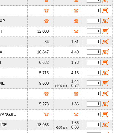
C
NXP
IT
32 000
S
34
1.51
AI
16 847
4.40
J
6 632
1.73
5 716
4.13
1.44
IE
9 600
0.72
>100 шт.
P
5 273
1.86
YANGJIE
1.66
IDE
18 936
0.83
>100 шт.