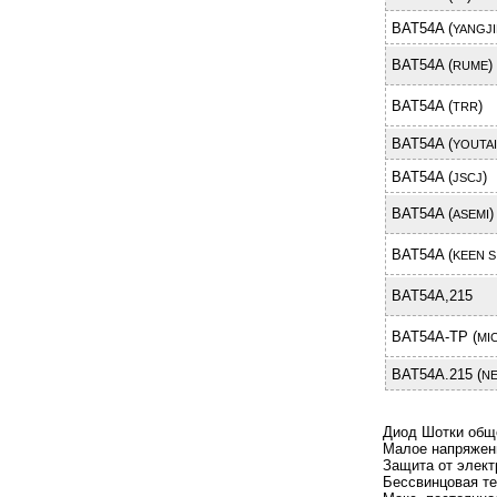
BAT54A (
YANGJI
BAT54A (
)
RUME
BAT54A (
)
TRR
BAT54A (
YOUTAI
BAT54A (
)
JSCJ
BAT54A (
)
ASEMI
BAT54A (
KEEN S
BAT54A,215
BAT54A-TP (
MI
BAT54A.215 (
NE
Диод Шотки общ
Малое напряжен
Защита от элект
Бессвинцовая те