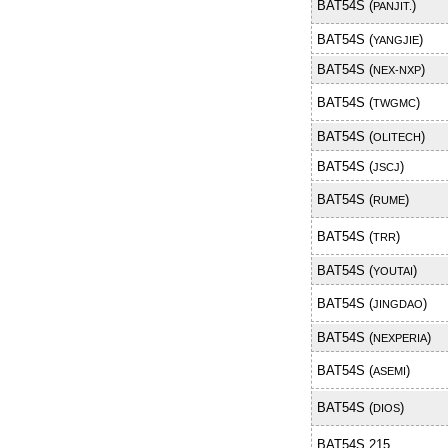
BAT54S (
)
PANJIT.
BAT54S (
)
YANGJIE
BAT54S (
)
NEX-NXP
BAT54S (
)
TWGMC
BAT54S (
)
OLITECH
BAT54S (
)
JSCJ
BAT54S (
)
RUME
BAT54S (
)
TRR
BAT54S (
)
YOUTAI
BAT54S (
)
JINGDAO
BAT54S (
)
NEXPERIA
BAT54S (
)
ASEMI
BAT54S (
)
DIOS
BAT54S,215