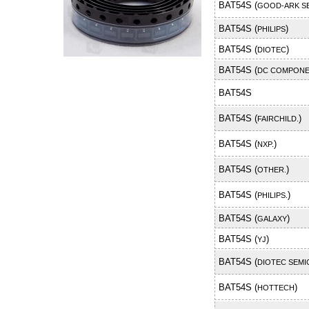
BAT54S (
GOOD-ARK S
BAT54S (
)
PHILIPS
BAT54S (
)
DIOTEC
BAT54S (
DC COMPON
BAT54S
BAT54S (
)
FAIRCHILD.
BAT54S (
)
NXP.
BAT54S (
)
OTHER.
BAT54S (
)
PHILIPS.
BAT54S (
)
GALAXY
BAT54S (
)
YJ
BAT54S (
DIOTEC SEM
BAT54S (
)
HOTTECH