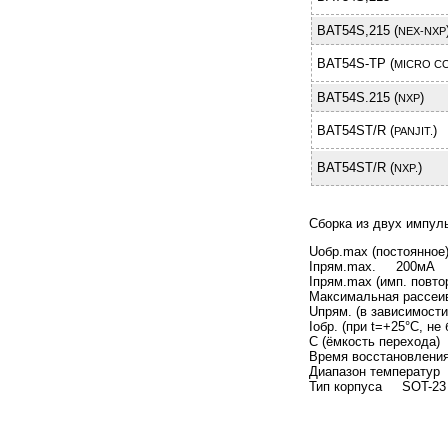
BAT54S,215 (
NEX-NXP
BAT54S-TP (
MICRO C
BAT54S.215 (
)
NXP
BAT54ST/R (
)
PANJIT.
BAT54ST/R (
)
NXP.
Cборка из двух импул
Uобр.max (постоянное
Iпрям.max. 200мА
Iпрям.max (имп. пов
Максимальная рассе
Uпрям. (в зависимости 
Iобр. (при t=+25°C, 
C (ёмкость перехода
Время воcстановлен
Диапазон температур
Тип корпуса SOT-23