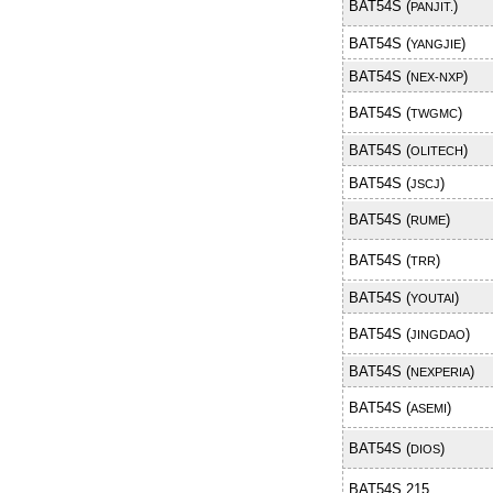
BAT54S (
)
PANJIT.
BAT54S (
)
YANGJIE
BAT54S (
)
NEX-NXP
BAT54S (
)
TWGMC
BAT54S (
)
OLITECH
BAT54S (
)
JSCJ
BAT54S (
)
RUME
BAT54S (
)
TRR
BAT54S (
)
YOUTAI
BAT54S (
)
JINGDAO
BAT54S (
)
NEXPERIA
BAT54S (
)
ASEMI
BAT54S (
)
DIOS
BAT54S,215