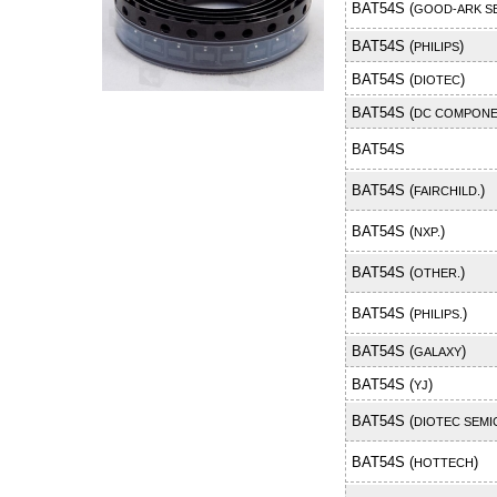
BAT54S (
GOOD-ARK S
BAT54S (
)
PHILIPS
BAT54S (
)
DIOTEC
BAT54S (
DC COMPON
BAT54S
BAT54S (
)
FAIRCHILD.
BAT54S (
)
NXP.
BAT54S (
)
OTHER.
BAT54S (
)
PHILIPS.
BAT54S (
)
GALAXY
BAT54S (
)
YJ
BAT54S (
DIOTEC SEM
BAT54S (
)
HOTTECH