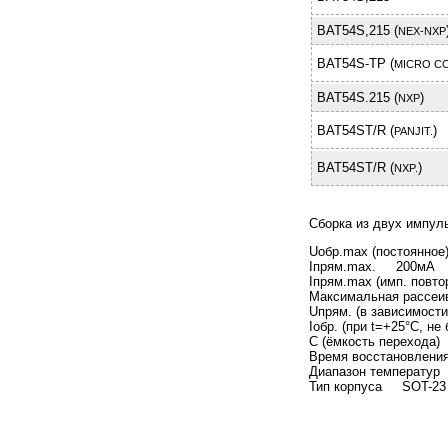
BAT54S,215 (
NEX-NXP
BAT54S-TP (
MICRO C
BAT54S.215 (
)
NXP
BAT54ST/R (
)
PANJIT.
BAT54ST/R (
)
NXP.
Cборка из двух импул
Uобр.max (постоянное
Iпрям.max. 200мА
Iпрям.max (имп. пов
Максимальная рассе
Uпрям. (в зависимости 
Iобр. (при t=+25°C, 
C (ёмкость перехода
Время воcстановлен
Диапазон температур
Тип корпуса SOT-23