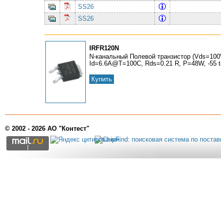
SS26
SS26
IRFR120N
N-канальный Полевой транзистор (Vds=100
Id=6.6A@T=100C, Rds=0.21 R, P=48W, -55 t
Купить
© 2002 - 2026 АО "Контест"