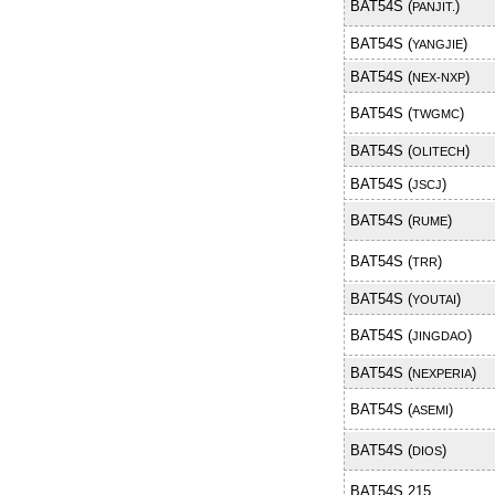
BAT54S (
)
PANJIT.
BAT54S (
)
YANGJIE
BAT54S (
)
NEX-NXP
BAT54S (
)
TWGMC
BAT54S (
)
OLITECH
BAT54S (
)
JSCJ
BAT54S (
)
RUME
BAT54S (
)
TRR
BAT54S (
)
YOUTAI
BAT54S (
)
JINGDAO
BAT54S (
)
NEXPERIA
BAT54S (
)
ASEMI
BAT54S (
)
DIOS
BAT54S,215