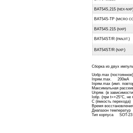
BAT54S,215 (
NEX-NXP
BAT54S-TP (
MICRO C
BAT54S.215 (
)
NXP
BAT54ST/R (
)
PANJIT.
BAT54ST/R (
)
NXP.
Cборка из двух импул
Uобр.max (постоянное
Iпрям.max. 200мА
Iпрям.max (имп. пов
Максимальная рассе
Uпрям. (в зависимости 
Iобр. (при t=+25°C, 
C (ёмкость перехода
Время воcстановлен
Диапазон температур
Тип корпуса SOT-23