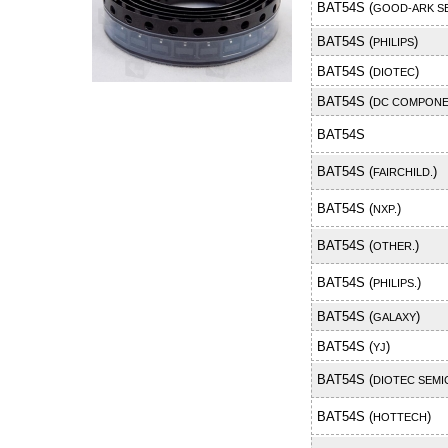
BAT54S (
GOOD-ARK S
BAT54S (
)
PHILIPS
BAT54S (
)
DIOTEC
BAT54S (
DC COMPON
BAT54S
BAT54S (
)
FAIRCHILD.
BAT54S (
)
NXP.
BAT54S (
)
OTHER.
BAT54S (
)
PHILIPS.
BAT54S (
)
GALAXY
BAT54S (
)
YJ
BAT54S (
DIOTEC SEM
BAT54S (
)
HOTTECH