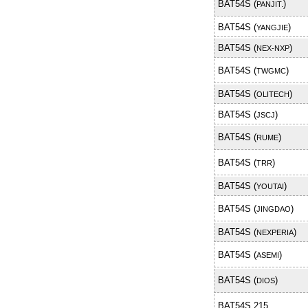
BAT54S (
)
PANJIT.
BAT54S (
)
YANGJIE
BAT54S (
)
NEX-NXP
BAT54S (
)
TWGMC
BAT54S (
)
OLITECH
BAT54S (
)
JSCJ
BAT54S (
)
RUME
BAT54S (
)
TRR
BAT54S (
)
YOUTAI
BAT54S (
)
JINGDAO
BAT54S (
)
NEXPERIA
BAT54S (
)
ASEMI
BAT54S (
)
DIOS
BAT54S,215