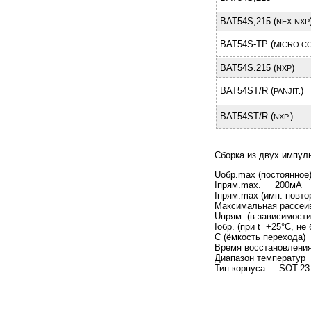
BAT54S,215 (
NEX-NXP
BAT54S-TP (
MICRO C
BAT54S.215 (
)
NXP
BAT54ST/R (
)
PANJIT.
BAT54ST/R (
)
NXP.
Cборка из двух импул
Uобр.max (постоянное
Iпрям.max. 200мА
Iпрям.max (имп. пов
Максимальная рассе
Uпрям. (в зависимости 
Iобр. (при t=+25°C, 
C (ёмкость перехода
Время воcстановлен
Диапазон температур
Тип корпуса SOT-23