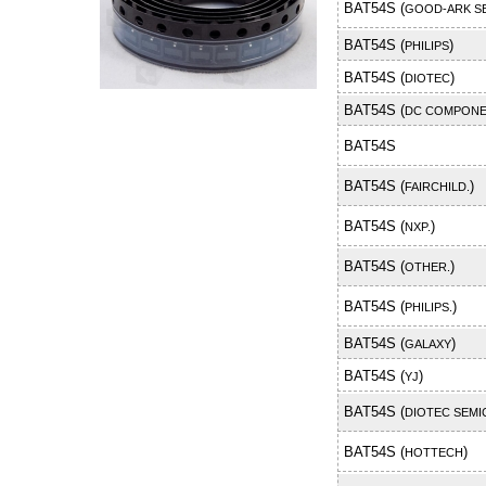
BAT54S (
GOOD-ARK S
BAT54S (
)
PHILIPS
BAT54S (
)
DIOTEC
BAT54S (
DC COMPON
BAT54S
BAT54S (
)
FAIRCHILD.
BAT54S (
)
NXP.
BAT54S (
)
OTHER.
BAT54S (
)
PHILIPS.
BAT54S (
)
GALAXY
BAT54S (
)
YJ
BAT54S (
DIOTEC SEM
BAT54S (
)
HOTTECH