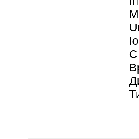
I
М
U
I
C
В
Д
Т