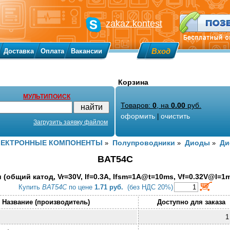
zakaz.kontest
Вход
Доставка
Оплата
Вакансии
Корзина
МУЛЬТИПОИСК
Товаров:
0
, на
0.00
руб.
оформить
очистить
|
Загрузить заявку файлом
ЛЕКТРОННЫЕ КОМПОНЕНТЫ
Полупроводники
Диоды
Ди
»
»
»
BAT54C
(общий катод, Vr=30V, If=0.3A, Ifsm=1A@t=10ms, Vf=0.32V@I=1m
Купить
BAT54C
по цене
1.71 руб.
(без НДС 20%)
Название (производитель)
Доступно для заказа
1