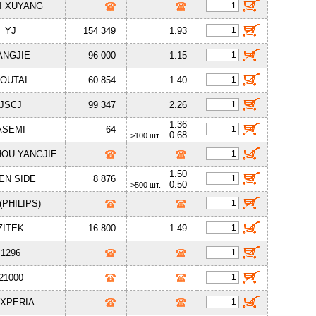
I XUYANG
YJ
154 349
1.93
ANGJIE
96 000
1.15
OUTAI
60 854
1.40
JSCJ
99 347
2.26
1.36
ASEMI
64
0.68
>100 шт.
OU YANGJIE
1.50
EN SIDE
8 876
0.50
>500 шт.
(PHILIPS)
ZITEK
16 800
1.49
1296
21000
XPERIA