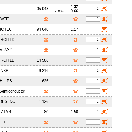
1.32
95 948
0.66
>100 шт.
WTE
IOTEC
94 648
1.17
IRCHILD
ALAXY
IRCHILD
14 586
NXP
9 216
HILIPS
626
 Semiconductor
DES INC.
1 126
КИТАЙ
80
1.50
UTC