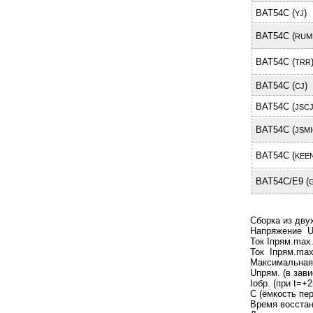
BAT54C (
)
YJ
BAT54C (
RUM
BAT54C (
TRR
BAT54C (
)
CJ
BAT54C (
JSC
BAT54C (
JSM
BAT54C (
KEEN
BAT54C/E9 (
Сборка из дву
Напряжение U
Ток Iпрям.ma
Ток Iпрям.ma
Максимальна
Uпрям. (в зав
Iобр. (при t=
C (ёмкость п
Время воcста