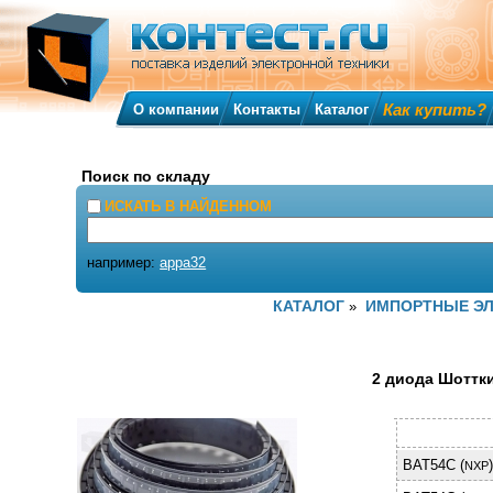
Как купить?
О компании
Контакты
Каталог
Поиск по складу
ИСКАТЬ В НАЙДЕННОМ
например:
appa32
КАТАЛОГ
ИМПОРТНЫЕ Э
»
2 диода Шоттки 
BAT54C (
)
NXP