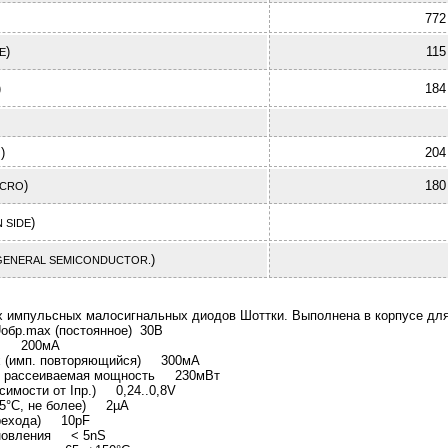
772
)
115
E
)
184
)
204
J
)
180
ICRO
)
 SIDE
)
GENERAL SEMICONDUCTOR.
х импульсных малосигнальных диодов Шоттки. Выполнена в корпусе дл
обр.max (постоянное) 30В
x. 200мА
x (имп. повторяющийся) 300мА
я рассеиваемая мощность 230мВт
исимости от Iпр.) 0,24..0,8V
+25°C, не более) 2µA
ерехода) 10pF
новления < 5nS