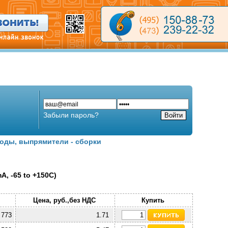
Забыли пароль?
оды, выпрямители - сборки
A, -65 to +150C)
Цена, руб.,без НДС
Купить
 773
1.71