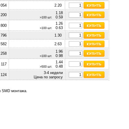
 054
2.20
1.18
 200
0.59
>100 шт.
1.26
 800
0.63
>100 шт.
796
1.30
 582
2.63
1.96
 258
0.98
>100 шт.
1.44
117
0.48
>500 шт.
3-4 недели
124
Цена по запросу
я SMD монтажа.