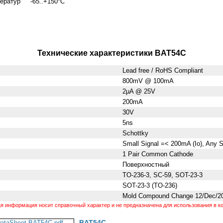
ператур -65..+150°C
Технические характеристики BAT54C
Lead free / RoHS Compliant
800mV @ 100mA
2µA @ 25V
200mA
30V
5ns
Schottky
Small Signal =< 200mA (Io), Any 
1 Pair Common Cathode
Поверхностный
TO-236-3, SC-59, SOT-23-3
SOT-23-3 (TO-236)
Mold Compound Change 12/Dec/2
 информация носит справочный характер и не предназначена для использования в ко
BAT54C