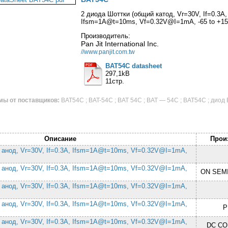
2 диода Шоттки (общий катод, Vr=30V, If=0.3A,
Ifsm=1A@t=10ms, Vf=0.32V@I=1mA, -65 to +15
Производитель:
Pan Jit International Inc.
//www.panjit.com.tw
BAT54C datasheet
297,1kB
11стр.
мы от поставщиков:
BAT54C ; BAT-54C ; BAT 54C ; BAT — 54C ; BAT54C ; диод 
Описание
Прои
 анод, Vr=30V, If=0.3A, Ifsm=1A@t=10ms, Vf=0.32V@I=1mA,
 анод, Vr=30V, If=0.3A, Ifsm=1A@t=10ms, Vf=0.32V@I=1mA,
ON SEM
 анод, Vr=30V, If=0.3A, Ifsm=1A@t=10ms, Vf=0.32V@I=1mA,
 анод, Vr=30V, If=0.3A, Ifsm=1A@t=10ms, Vf=0.32V@I=1mA,
P
 анод, Vr=30V, If=0.3A, Ifsm=1A@t=10ms, Vf=0.32V@I=1mA,
DC C