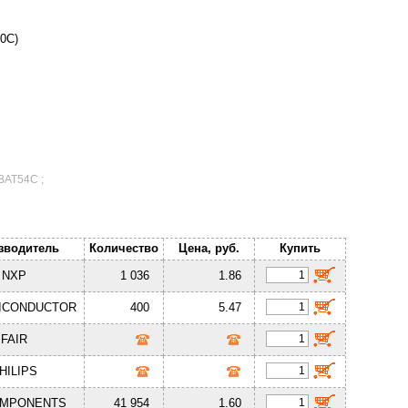
0C)
BAT54C ;
зводитель
Количество
Цена, руб.
Купить
NXP
1 036
1.86
ICONDUCTOR
400
5.47
FAIR
HILIPS
OMPONENTS
41 954
1.60