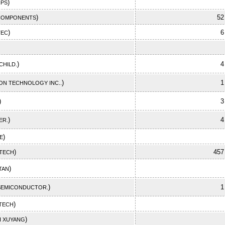
)
IPS
)
52
COMPONENTS
)
6
TEC
)
4
CHILD.
)
1
ION TECHNOLOGY INC..
)
3
)
4
ER.
)
E
)
457
TECH
)
TAN
)
1
SEMICONDUCTOR.
)
TECH
)
I XUYANG