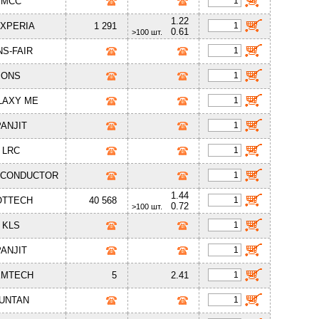
MCC
1.22
XPERIA
1 291
0.61
>100 шт.
S-FAIR
ONS
LAXY ME
PANJIT
LRC
ICONDUCTOR
1.44
OTTECH
40 568
0.72
>100 шт.
KLS
PANJIT
EMTECH
5
2.41
UNTAN