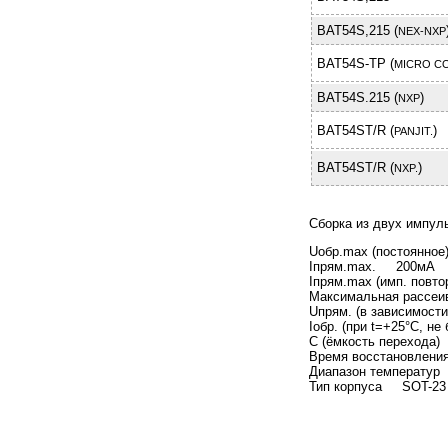
BAT54S,215 (
NEX-NXP
BAT54S-TP (
MICRO C
BAT54S.215 (
)
NXP
BAT54ST/R (
)
PANJIT.
BAT54ST/R (
)
NXP.
Cборка из двух импул
Uобр.max (постоянное
Iпрям.max. 200мА
Iпрям.max (имп. пов
Максимальная рассе
Uпрям. (в зависимости 
Iобр. (при t=+25°C, 
C (ёмкость перехода
Время воcстановлен
Диапазон температур
Тип корпуса SOT-23