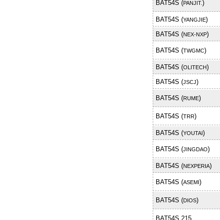
BAT54S (
)
PANJIT.
BAT54S (
)
YANGJIE
BAT54S (
)
NEX-NXP
BAT54S (
)
TWGMC
BAT54S (
)
OLITECH
BAT54S (
)
JSCJ
BAT54S (
)
RUME
BAT54S (
)
TRR
BAT54S (
)
YOUTAI
BAT54S (
)
JINGDAO
BAT54S (
)
NEXPERIA
BAT54S (
)
ASEMI
BAT54S (
)
DIOS
BAT54S,215