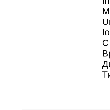
I
М
U
I
C
В
Д
Т