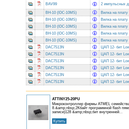
BAV99
2 импульсных д
BH-10 (IDC-10MS)
Вилка на плату 
BH-10 (IDC-10MS)
Вилка на плату 
BH-10 (IDC-10MS)
Вилка на плату 
BH-10 (IDC-10MS)
Вилка на плату 
BH-10 (IDC-10MS)
Вилка на плату 
DAC7513N
ЦАП 12- бит Low-
DAC7513N
ЦАП 12- бит Low-
DAC7513N
ЦАП 12- бит Low-
DAC7513N
ЦАП 12- бит Low-
DAC7513N
ЦАП 12- бит Low-
DAC7513N
ЦАП 12- бит Low-
ATTINY25-20PU
Микроконтроллер фирмы ATMEL семейства
8.&amp;nbsp;2Кбайт программной flash пямя
записи)128 &amp;nbsp;бит внутренней...
Купить