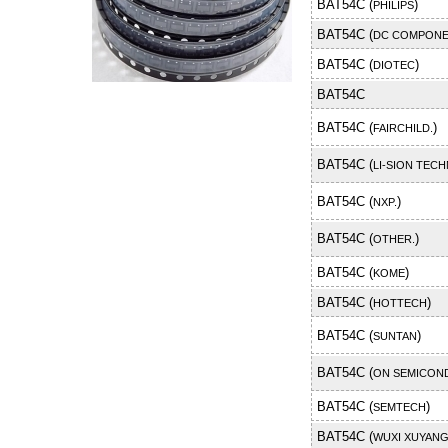
BAT54C (
)
PHILIPS
BAT54C (
DC COMPON
BAT54C (
)
DIOTEC
BAT54C
BAT54C (
)
FAIRCHILD.
BAT54C (
LI-SION TECH
BAT54C (
)
NXP.
BAT54C (
)
OTHER.
BAT54C (
)
KOME
BAT54C (
)
HOTTECH
BAT54C (
)
SUNTAN
BAT54C (
ON SEMICON
BAT54C (
)
SEMTECH
BAT54C (
WUXI XUYAN