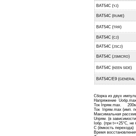
BAT54C (
)
YJ
BAT54C (
)
RUME
BAT54C (
)
TRR
BAT54C (
)
CJ
BAT54C (
)
JSCJ
BAT54C (
)
JSMICRO
BAT54C (
)
KEEN SIDE
BAT54C/E9 (
GENERAL
Сборка из двух импул
Напряжение Uобр.max
Ток Iпрям.max. 200
Ток Iпрям.max (имп.
Максимальная рассе
Uпрям. (в зависимости
Iобр. (при t=+25°C, 
C (ёмкость перехода
Время воcстановлен