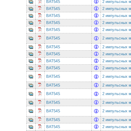
BAT54S
2 импульсных ма
BAT54S
2 импульсных ма
BAT54S
2 импульсных ма
BAT54S
2 импульсных ма
BAT54S
2 импульсных ма
BAT54S
2 импульсных ма
BAT54S
2 импульсных ма
BAT54S
2 импульсных ма
BAT54S
2 импульсных ма
BAT54S
2 импульсных ма
BAT54S
2 импульсных ма
BAT54S
2 импульсных ма
BAT54S
2 импульсных ма
BAT54S
2 импульсных ма
BAT54S
2 импульсных ма
BAT54S
2 импульсных ма
BAT54S
2 импульсных ма