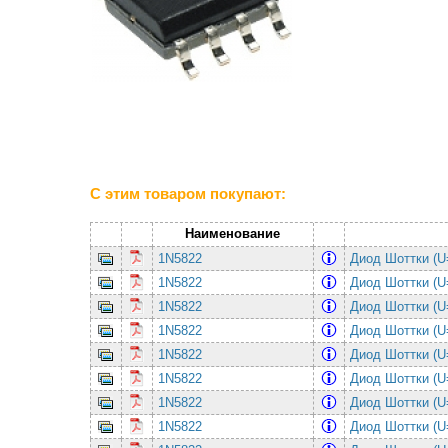
С этим товаром покупают:
Наименование
1N5822
Диод Шоттки (U
1N5822
Диод Шоттки (U
1N5822
Диод Шоттки (U
1N5822
Диод Шоттки (U
1N5822
Диод Шоттки (U
1N5822
Диод Шоттки (U
1N5822
Диод Шоттки (U
1N5822
Диод Шоттки (U