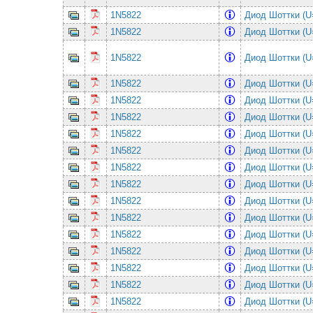
1N5822
Диод Шоттки (U
1N5822
Диод Шоттки (U
1N5822
Диод Шоттки (U
1N5822
Диод Шоттки (U
1N5822
Диод Шоттки (U
1N5822
Диод Шоттки (U
1N5822
Диод Шоттки (U
1N5822
Диод Шоттки (U
1N5822
Диод Шоттки (U
1N5822
Диод Шоттки (U
1N5822
Диод Шоттки (U
1N5822
Диод Шоттки (U
1N5822
Диод Шоттки (U
1N5822
Диод Шоттки (U
1N5822
Диод Шоттки (U
1N5822
Диод Шоттки (U
1N5822
Диод Шоттки (U