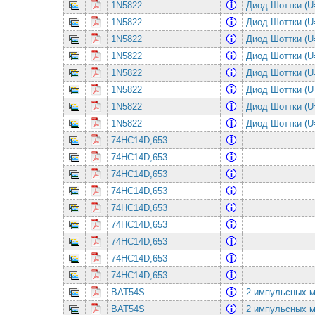
1N5822
Диод Шоттки (U
1N5822
Диод Шоттки (U
1N5822
Диод Шоттки (U
1N5822
Диод Шоттки (U
1N5822
Диод Шоттки (U
1N5822
Диод Шоттки (U
1N5822
Диод Шоттки (U
1N5822
Диод Шоттки (U
74HC14D,653
74HC14D,653
74HC14D,653
74HC14D,653
74HC14D,653
74HC14D,653
74HC14D,653
74HC14D,653
74HC14D,653
BAT54S
2 импульсных ма
BAT54S
2 импульсных ма