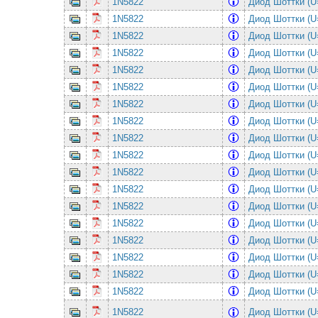
1N5822
Диод Шоттки (U
1N5822
Диод Шоттки (U
1N5822
Диод Шоттки (U
1N5822
Диод Шоттки (U
1N5822
Диод Шоттки (U
1N5822
Диод Шоттки (U
1N5822
Диод Шоттки (U
1N5822
Диод Шоттки (U
1N5822
Диод Шоттки (U
1N5822
Диод Шоттки (U
1N5822
Диод Шоттки (U
1N5822
Диод Шоттки (U
1N5822
Диод Шоттки (U
1N5822
Диод Шоттки (U
1N5822
Диод Шоттки (U
1N5822
Диод Шоттки (U
1N5822
Диод Шоттки (U
1N5822
Диод Шоттки (U
1N5822
Диод Шоттки (U