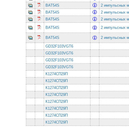
BAT54S
2 импульсных ма
BAT54S
2 импульсных ма
BAT54S
2 импульсных ма
BAT54S
2 импульсных ма
BAT54S
2 импульсных ма
GD32F103VGT6
GD32F103VGT6
GD32F103VGT6
GD32F103VGT6
К1274СП29П
К1274СП29П
К1274СП29П
К1274СП29П
К1274СП29П
К1274СП29П
К1274СП29П
К1274СП29П