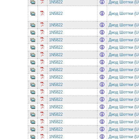
1N5822
Диод Шоттки (U
1N5822
Диод Шоттки (U
1N5822
Диод Шоттки (U
1N5822
Диод Шоттки (U
1N5822
Диод Шоттки (U
1N5822
Диод Шоттки (U
1N5822
Диод Шоттки (U
1N5822
Диод Шоттки (U
1N5822
Диод Шоттки (U
1N5822
Диод Шоттки (U
1N5822
Диод Шоттки (U
1N5822
Диод Шоттки (U
1N5822
Диод Шоттки (U
1N5822
Диод Шоттки (U
1N5822
Диод Шоттки (U
1N5822
Диод Шоттки (U
1N5822
Диод Шоттки (U
1N5822
Диод Шоттки (U