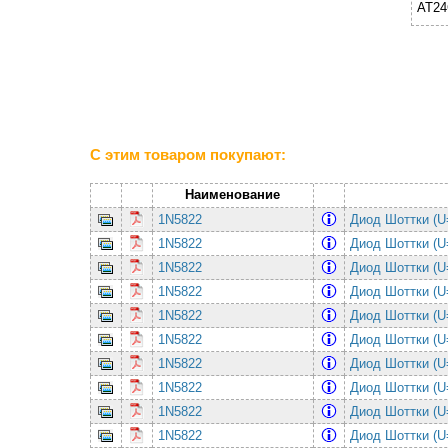
AT24
С этим товаром покупают:
Наименование
1N5822
Диод Шоттки (U
1N5822
Диод Шоттки (U
1N5822
Диод Шоттки (U
1N5822
Диод Шоттки (U
1N5822
Диод Шоттки (U
1N5822
Диод Шоттки (U
1N5822
Диод Шоттки (U
1N5822
Диод Шоттки (U
1N5822
Диод Шоттки (U
1N5822
Диод Шоттки (U