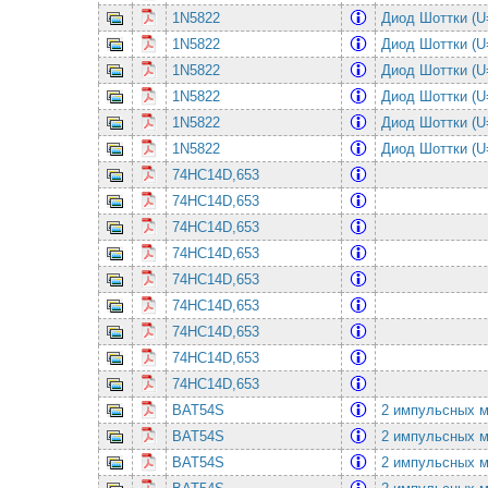
1N5822
Диод Шоттки (U
1N5822
Диод Шоттки (U
1N5822
Диод Шоттки (U
1N5822
Диод Шоттки (U
1N5822
Диод Шоттки (U
1N5822
Диод Шоттки (U
74HC14D,653
74HC14D,653
74HC14D,653
74HC14D,653
74HC14D,653
74HC14D,653
74HC14D,653
74HC14D,653
74HC14D,653
BAT54S
2 импульсных ма
BAT54S
2 импульсных ма
BAT54S
2 импульсных ма