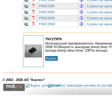
P6KE200A
Супрессор одно
P6KE200A
Супрессор одно
P6KE200A
Супрессор одно
P6KE200A
Супрессор одно
P6KE200A
Супрессор одно
TNY275PN
Интегральный преобразователь Напряжени
265В ACМощность выходная &amp;nbsp; P
выхода &amp;nbsp;Umax 12ВТок выходн...
Купить
© 2002 - 2026 АО "Контест"