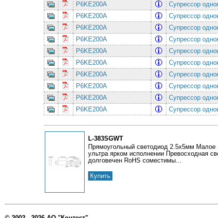
P6KE200A
Супрессор одно
P6KE200A
Супрессор одно
P6KE200A
Супрессор одно
P6KE200A
Супрессор одно
P6KE200A
Супрессор одно
P6KE200A
Супрессор одно
P6KE200A
Супрессор одно
P6KE200A
Супрессор одно
P6KE200A
Супрессор одно
P6KE200A
Супрессор одно
L-383SGWT
Прямоугольный светодиод 2.5x5мм Малое 
ультра ярком исполнении Превосходная св
долговечен RoHS соместимы...
Купить
© 2002 - 2026 АО "Контест"