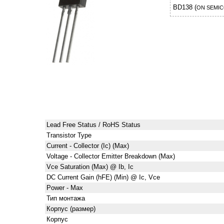
BD138 (
ON SEMI
Lead Free Status / RoHS Status
Transistor Type
Current - Collector (Ic) (Max)
Voltage - Collector Emitter Breakdown (Max)
Vce Saturation (Max) @ Ib, Ic
DC Current Gain (hFE) (Min) @ Ic, Vce
Power - Max
Тип монтажа
Корпус (размер)
Корпус