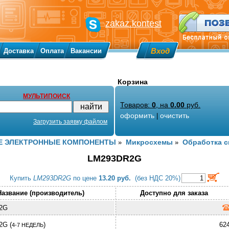
zakaz.kontest
Вход
Доставка
Оплата
Вакансии
Корзина
МУЛЬТИПОИСК
Товаров:
0
, на
0.00
руб.
оформить
очистить
|
Загрузить заявку файлом
 ЭЛЕКТРОННЫЕ КОМПОНЕНТЫ
Микросхемы
Обработка с
»
»
LM293DR2G
Купить
LM293DR2G
по цене
13.20 руб.
(без НДС 20%)
Название (производитель)
Доступно для заказа
2G
2G (
)
62
4-7 НЕДЕЛЬ