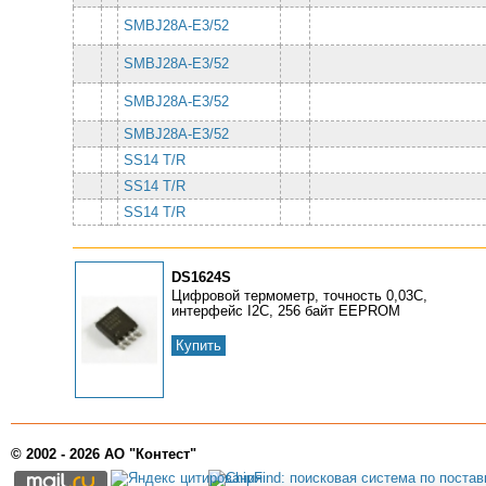
SMBJ28A-E3/52
SMBJ28A-E3/52
SMBJ28A-E3/52
SMBJ28A-E3/52
SS14 T/R
SS14 T/R
SS14 T/R
DS1624S
Цифровой термометр, точность 0,03C,
интерфейс I2C, 256 байт EEPROM
Купить
© 2002 - 2026 АО "Контест"