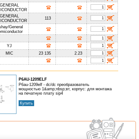
GENERAL
ICONDUCTOR
GENERAL
113
ICONDUCTOR
shay/General
miconductor
YJ
MIC
23 135
2.23
P6AU-1209ELF
P6au-1209elf - dc/dc преобразователь
мощностью 1&amp;nbsp;вт, корпус: для монтажа
на печатную плату sip4
Купить