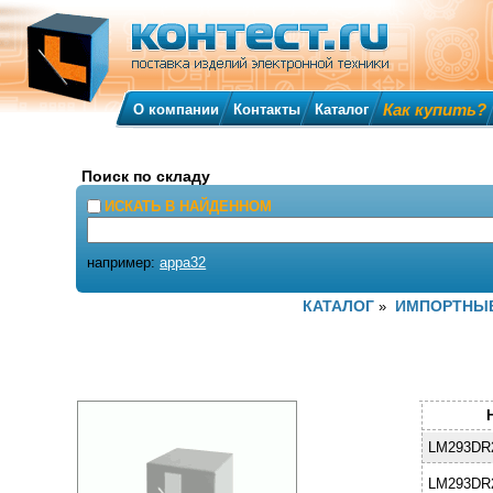
Как купить?
О компании
Контакты
Каталог
Поиск по складу
ИСКАТЬ В НАЙДЕННОМ
например:
appa32
КАТАЛОГ
ИМПОРТНЫЕ
»
LM293DR
LM293DR