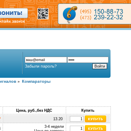
Забыли пароль?
игналов
Компараторы
»
Цена, руб.,без НДС
Купить
13.20
3-4 недели
4
Цена по запросу