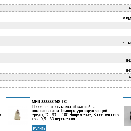
4
SEM
SEM
IN
IN
4
МКВ-222222/МХII-С
Переключатель малогабаритный, с
самовозвратом Температура окружающей
и
среды, °С -60…+100 Напряжение, В постоянного
тока 0,5…30 переменног...
Купить