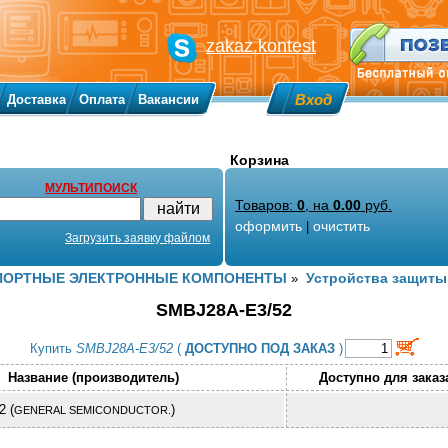
zakaz.kontest
Вход
Доставка
Оплата
Вакансии
Корзина
МУЛЬТИПОИСК
Товаров:
0
, на
0.00
руб.
оформить
очистить
|
Загрузить заявку файлом
ПОРТНЫЕ ЭЛЕКТРОННЫЕ КОМПОНЕНТЫ
Устройства защиты
»
SMBJ28A-E3/52
Купить
SMBJ28A-E3/52
(
ДОСТУПНО ПОД ЗАКАЗ
)
Название (производитель)
Доступно для заказ
 (
)
GENERAL SEMICONDUCTOR.