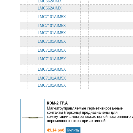
LMC662AIMX
LMC662AIMX
LMC7101AIM5X
LMC7101AIM5X
LMC7101AIM5X
LMC7101AIM5X
LMC7101AIM5X
LMC7101AIM5X
LMC7101AIM5X
LMC7101AIM5X
LMC7101AIM5X
КЭМ-2 ГР.А
Магнитоуправляемые герметизированные
контакты (герконы) предназначены для
коммутации электрических цепей постоянного 
переменного токов при активной ...
49.14 руб
Купить