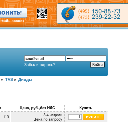
Забыли пароль?
TVS
Диоды
»
»
а
Цена, руб.,без НДС
Купить
3-4 недели
113
Цена по запросу