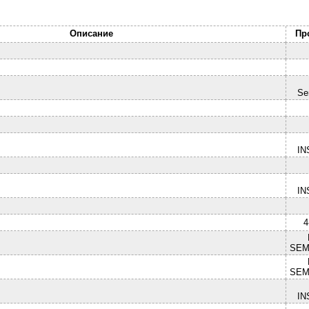
Описание
Пр
Se
IN
IN
4
SEM
SEM
IN