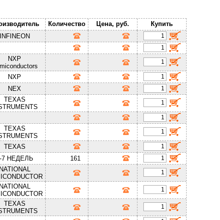
оизводитель
Количество
Цена, руб.
Купить
INFINEON
NXP
miconductors
NXP
NEX
TEXAS
STRUMENTS
TEXAS
STRUMENTS
TEXAS
-7 НЕДЕЛЬ
161
NATIONAL
ICONDUCTOR
NATIONAL
ICONDUCTOR
TEXAS
STRUMENTS