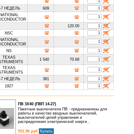
-7 НЕДЕЛЬ
609
NATIONAL
ICONDUCTOR
120.00
NSC
NATIONAL
ICONDUCTOR
NS
TEXAS
1 540
70.68
STRUMENTS
TEXAS
STRUMENTS
-7 НЕДЕЛЬ
381
1927
ПВ 3Х40 (ПВП 14-27)
Пакетные выключатели ПВ - предназначены для
работы в качестве вводных выключателей,
выключателей цепей управления и
распределения электрической энерги...
551.96 руб
Купить