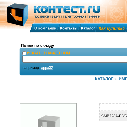
Как купить?
О компании
Контакты
Каталог
Поиск по складу
ИСКАТЬ В НАЙДЕННОМ
например:
appa32
КАТАЛОГ
ИМ
»
SMBJ28A-E3/52