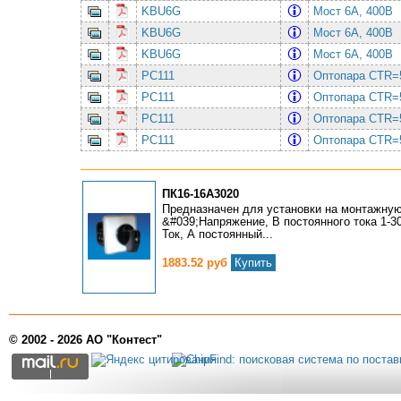
KBU6G
Мост 6А, 400В
KBU6G
Мост 6А, 400В
KBU6G
Мост 6А, 400В
PC111
Оптопаpа CTR=
PC111
Оптопаpа CTR=
PC111
Оптопаpа CTR=
PC111
Оптопаpа CTR=
ПК16-16А3020
Предназначен для установки на монтажную
&#039;Напряжение, В постоянного тока 1-30
Ток, А постоянный...
1883.52 руб
Купить
© 2002 - 2026 АО "Контест"