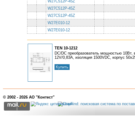
W27C512P-45Z
W27C512P-45Z
W27C512P-45Z
W27E010-12
W27E010-12
TEN 10-1212
DC/DC преобразователь мощностью 10Вт, в
12V/0,83A, изоляция 1500VDC, корпус 50х25
Купить
© 2002 - 2026 АО "Контест"