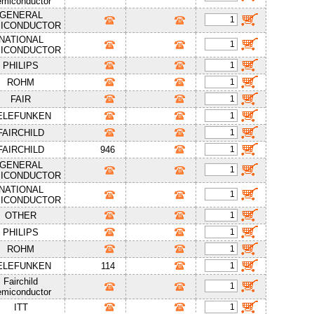
miconductor
GENERAL
ICONDUCTOR
NATIONAL
ICONDUCTOR
PHILIPS
ROHM
FAIR
ELEFUNKEN
FAIRCHILD
FAIRCHILD
946
GENERAL
ICONDUCTOR
NATIONAL
ICONDUCTOR
OTHER
PHILIPS
ROHM
ELEFUNKEN
114
Fairchild
miconductor
ITT