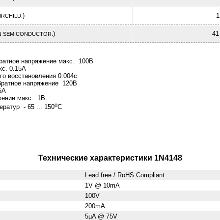
)
1
IRCHILD.
)
41
 SEMICONDUCTOR.
ратное напряжение макс. 100В
кс. 0.15А
го восстановления 0.004с
братное напряжение 120В
5А
ение макс. 1В
о
ратур - 65 ... 150
С
Технические характеристики 1N4148
Lead free / RoHS Compliant
1V @ 10mA
100V
200mA
5µA @ 75V