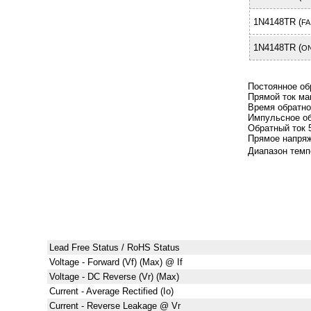
1N4148TR (
FA
1N4148TR (
ON
Постоянное об
Прямой ток ма
Время обратно
Импульсное о
Обратный ток 
Прямое напряж
Диапазон темпе
Lead Free Status / RoHS Status
Voltage - Forward (Vf) (Max) @ If
Voltage - DC Reverse (Vr) (Max)
Current - Average Rectified (Io)
Current - Reverse Leakage @ Vr