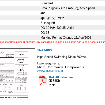
Standard
Small Signal =< 200mA (Io), Any Speed
4ns
4pF @ 0V, 1MHz
Выводной
DO-204AH, DO-35, Axial
DO-35
Marking Format Change 15/Aug/2008
 информация носит справочный характер и не предназначена для использования в ко
1N4148W
High Speed Switching Diode 500mw
Производитель:
Micro Commercial Components
//www.mccsemi.com
1N4148 datasheet
95.53Kb
2стр.