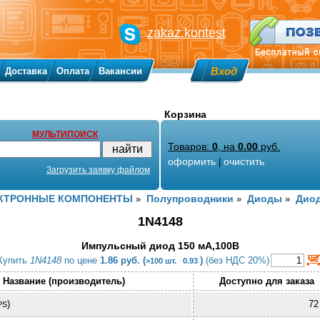
zakaz.kontest
Вход
Доставка
Оплата
Вакансии
Корзина
МУЛЬТИПОИСК
Товаров:
0
, на
0.00
руб.
оформить
очистить
|
Загрузить заявку файлом
КТРОННЫЕ КОМПОНЕНТЫ
Полупроводники
Диоды
Диод
»
»
»
1N4148
Импульсный диод 150 мА,100В
Купить
1N4148
по цене
1.86 руб. (
)
(без НДС 20%)
>100 шт. 0.93
Название (производитель)
Доступно для заказа
)
72
PS