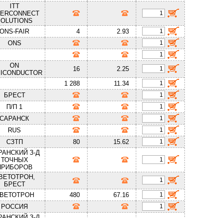
ITT
TERCONNECT
SOLUTIONS
ONS-FAIR
4
2.93
ONS
ON
16
2.25
ICONDUCTOR
1 288
11.34
БРЕСТ
П/П 1
САРАНСК
RUS
СЗТП
80
15.62
РАНСКИЙ З-Д
ТОЧНЫХ
ПРИБОРОВ
ВЕТОТРОН,
БРЕСТ
ВЕТОТРОН
480
67.16
РОССИЯ
РАНСКИЙ З-Д