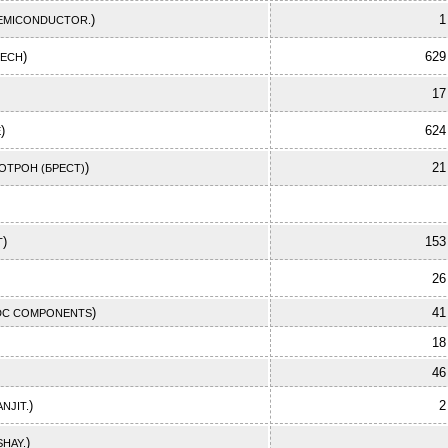
)
1
EMICONDUCTOR.
)
629
ECH
17
)
624
E
)
21
ОТРОН (БРЕСТ)
)
153
T
26
)
41
DC COMPONENTS
18
46
)
2
ANJIT.
)
SHAY.