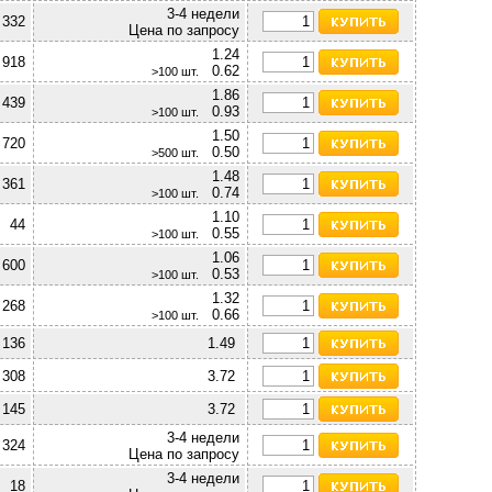
3-4 недели
 332
Цена по запросу
1.24
 918
0.62
>100 шт.
1.86
 439
0.93
>100 шт.
1.50
 720
0.50
>500 шт.
1.48
 361
0.74
>100 шт.
1.10
44
0.55
>100 шт.
1.06
 600
0.53
>100 шт.
1.32
 268
0.66
>100 шт.
 136
1.49
 308
3.72
 145
3.72
3-4 недели
 324
Цена по запросу
3-4 недели
18