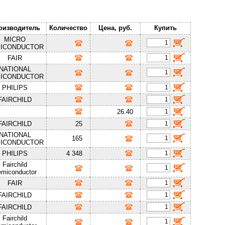
оизводитель
Количество
Цена, руб.
Купить
MICRO
ICONDUCTOR
FAIR
NATIONAL
ICONDUCTOR
PHILIPS
FAIRCHILD
26.40
FAIRCHILD
25
NATIONAL
165
ICONDUCTOR
PHILIPS
4 348
Fairchild
miconductor
FAIR
FAIRCHILD
FAIRCHILD
Fairchild