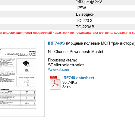
1400pF @ 25V
125W
Выводной
TO-220-3
TO-220AB
 информация носит справочный характер и не предназначена для использования в ко
IRF740S
(Мощные полевые МОП транзисторы
N - Channel Powermesh Mosfet
Производитель:
STMicroelectronics
//www.st.com
IRF740 datasheet
95.74Kb
8стр.