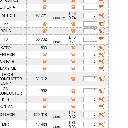
GTRONICS
EXPERIA
1.48
EMTECH
97 721
0.74
>100 шт.
ONS
ROHS
1.48
YJ
66 702
0.74
>100 шт.
KATO
800
EHTECH
NS-FAIR
LAXY ME
LITE-ON
CONDUCTOR
51 612
CORP
ON
1 332
CONDUCTOR
KLS
SUNTAN
1.24
OTTECH
629 918
0.62
>100 шт.
1.86
MIG
17 439
0.93
>100 шт.