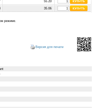
7
55.20
3
35.06
ом режиме.
Версия для печати
ant
e