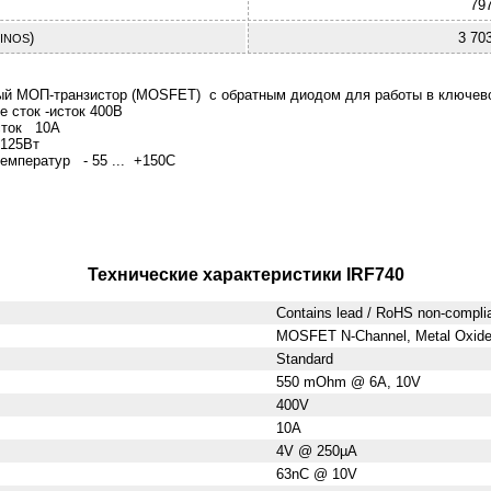
79
)
3 70
INOS
ый МОП-транзистор (MOSFET) с обратным диодом для работы в ключев
 сток -исток 400В
исток 10А
125Вт
температур - 55 ... +150C
Технические характеристики IRF740
Contains lead / RoHS non-compli
MOSFET N-Channel, Metal Oxid
Standard
550 mOhm @ 6A, 10V
400V
10A
4V @ 250µA
63nC @ 10V