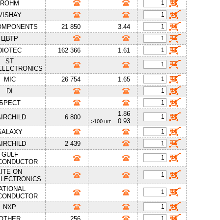
ROHM
VISHAY
OMPONENTS
21 850
3.44
ЦВТР
DIOTEC
162 366
1.61
ST
ELECTRONICS
MIC
26 754
1.65
DI
БРЕСТ
1.86
AIRCHILD
6 800
0.93
>100 шт.
GALAXY
AIRCHILD
2 439
GULF
CONDUCTOR
LITE ON
LECTRONICS
ATIONAL
CONDUCTOR
NXP
OTHER
256