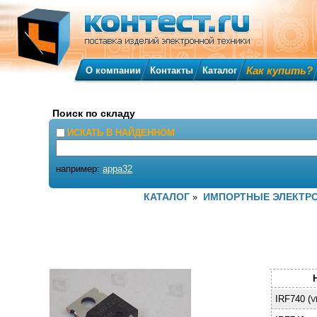
Как купить?
О компании
Контакты
Каталог
Поиск по складу
ИСКАТЬ В НАЙДЕННОМ
например:
appa32
КАТАЛОГ
ИМПОРТНЫЕ ЭЛЕКТР
»
IRF740 (
V