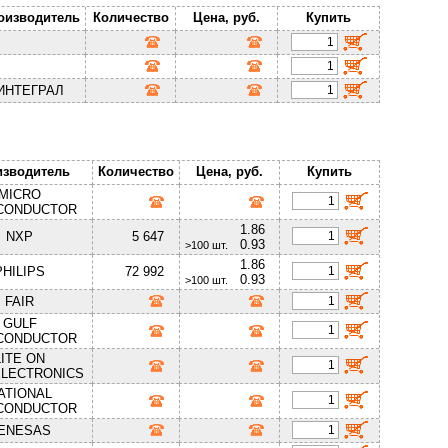
оизводитель
Количество
Цена, руб.
Купить
ИНТЕГРАЛ
изводитель
Количество
Цена, руб.
Купить
MICRO
CONDUCTOR
1.86
NXP
5 647
0.93
>100 шт.
1.86
PHILIPS
72 992
0.93
>100 шт.
FAIR
GULF
CONDUCTOR
LITE ON
LECTRONICS
ATIONAL
CONDUCTOR
ENESAS