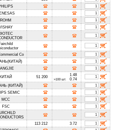
PHILIPS
ENESAS
ROHM
VISHAY
DIOTEC
CONDUCTOR
Fairchild
iconductor
Commercial Co
АНЬ(КИТАЙ)
ANGJIE
1.48
КИТАЙ
51 200
0.74
>100 шт.
АНЬ (КИТАЙ)
LIPS SEMIC
MCC
FSC
AIRCHILD
CONDUCTORS
113 212
3.72