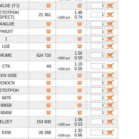
GJIE (YJ)
ЕТОТРОН
1.48
21 361
(БРЕСТ)
0.74
>100 шт.
JANGJIE
PANJIT
1
LGE
1.50
RUME
624 720
0.50
>500 шт.
1.10
CTK
44
0.55
>100 шт.
EN SIDE
SENOCN
ЕТОТРОН
5679
80658
80458
1.06
ELZET
153 600
0.53
>100 шт.
1.32
XXW
26 268
0.66
>100 шт.