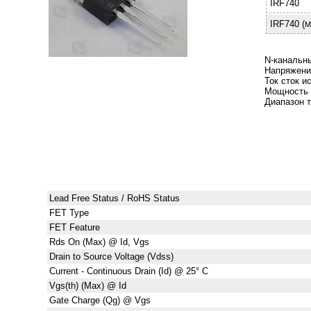
IRF740
IRF740 (
M
N-канальн
Напряжение
Ток сток 
Мощность 
Диапазон 
Lead Free Status / RoHS Status
FET Type
FET Feature
Rds On (Max) @ Id, Vgs
Drain to Source Voltage (Vdss)
Current - Continuous Drain (Id) @ 25° C
Vgs(th) (Max) @ Id
Gate Charge (Qg) @ Vgs