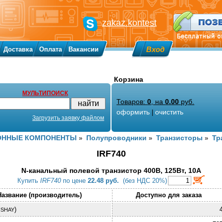
zakaz.kontest
Вход
Доставка
Оплата
Вакансии
Корзина
МУЛЬТИПОИСК
Товаров:
0
, на
0.00
руб.
оформить
очистить
|
Загрузить заявку файлом
ОННЫЕ КОМПОНЕНТЫ
Полупроводники
Транзисторы
Тр
»
»
»
IRF740
N-канальный полевой транзистор 400В, 125Вт, 10А
Купить
IRF740
по цене
22.48 руб.
(без НДС 20%)
Название (производитель)
Доступно для заказа
)
ISHAY