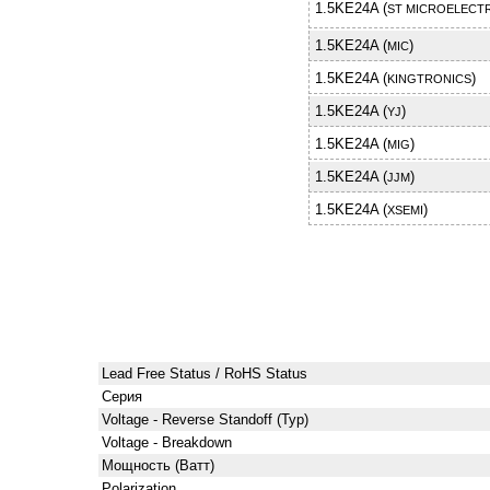
1.5KE24A (
ST MICROELECTR
1.5KE24A (
)
MIC
1.5KE24A (
)
KINGTRONICS
1.5KE24A (
)
YJ
1.5KE24A (
)
MIG
1.5KE24A (
)
JJM
1.5KE24A (
)
XSEMI
Lead Free Status / RoHS Status
Серия
Voltage - Reverse Standoff (Typ)
Voltage - Breakdown
Мощность (Ватт)
Polarization