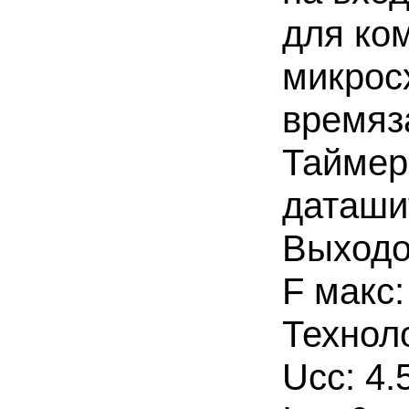
для ко
микрос
времяз
Таймер
даташи
Выходов
F макс:
Техноло
Ucc: 4.5