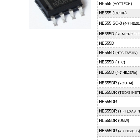
NE555 (
)
HOTTECH
NE555 (
)
IDCHIP
NE555 SO-8 (
4-7 НЕДЕ
NE555D (
ST MICROEL
NE555D
NE555D (
)
HTC TAEJIN
NE555D (
)
HTC
NE555D (
)
4-7 НЕДЕЛЬ
NE555DR (
)
YOUTAI
NE555DR (
TEXAS INS
NE555DR
NE555DR (
TI (TEXAS 
NE555DR (
)
UMW
NE555DR (
)
4-7 НЕДЕЛЬ