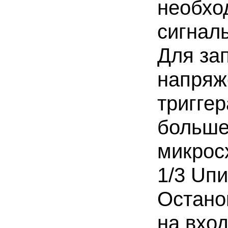
необхо
сигнал
Для зап
напряж
тригге
больше
микрос
1/3 Uпи
Остано
на вхо