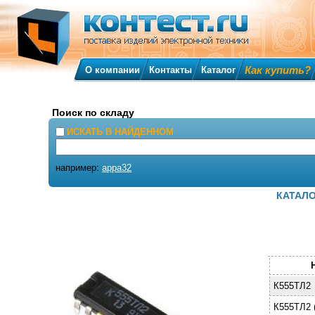
Как купить?
О компании
Контакты
Каталог
Поиск по складу
ИСКАТЬ В НАЙДЕННОМ
например:
appa32
КАТАЛ
К555ТЛ2
К555ТЛ2 