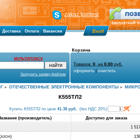
zakaz.kontest
Вход
Доставка
Оплата
Вакансии
Корзина
МУЛЬТИПОИСК
Товаров:
0
, на
0.00
руб.
оформить
очистить
|
Загрузить заявку файлом
ОГ
ОТЕЧЕСТВЕННЫЕ ЭЛЕКТРОННЫЕ КОМПОНЕНТЫ
МИКР
»
»
К555ТЛ2
Купить
К555ТЛ2
по цене
41.38 руб.
(без НДС 20%)
Название (производитель)
Доступно для заказа
1 51
(
)
13
АЗОН