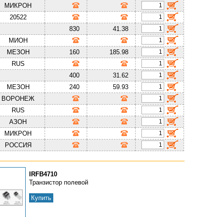
МИКРОН
20522
830
41.38
МИОН
МЕЗОН
160
185.98
RUS
400
31.62
МЕЗОН
240
59.93
ВОРОНЕЖ
RUS
АЗОН
МИКРОН
РОССИЯ
IRFB4710
Транзистор полевой
Купить