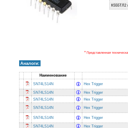
К555ТЛ2 
*
Представленная техническая
Аналоги:
Наименование
SN74LS14N
Hex Trigger
SN74LS14N
Hex Trigger
SN74LS14N
Hex Trigger
SN74LS14N
Hex Trigger
SN74LS14N
Hex Trigger
SN74LS14N
Hex Trigger