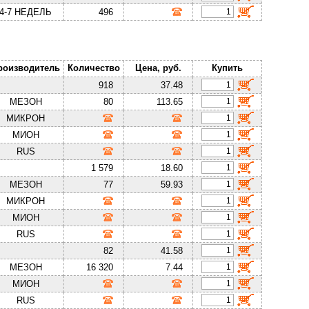
4-7 НЕДЕЛЬ
496
роизводитель
Количество
Цена, руб.
Купить
918
37.48
МЕЗОН
80
113.65
МИКРОН
МИОН
RUS
1 579
18.60
МЕЗОН
77
59.93
МИКРОН
МИОН
RUS
82
41.58
МЕЗОН
16 320
7.44
МИОН
RUS