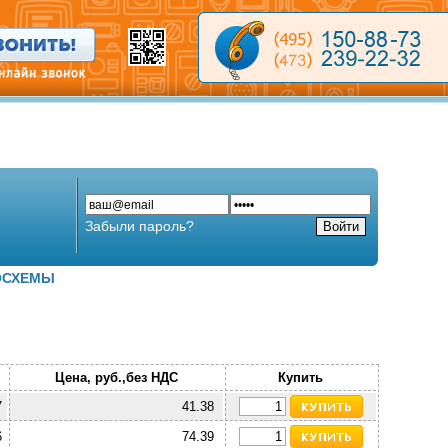
Забыли пароль?
ОСХЕМЫ
Цена, руб.,без НДС
Купить
7
41.38
6
74.39