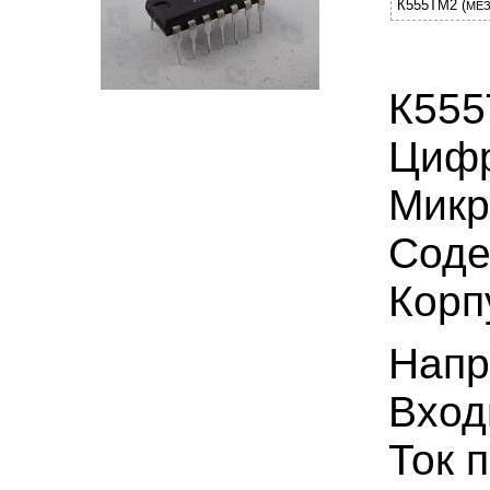
К555ТМ2 (
МЕ
К55
Цифр
Микр
Соде
Корпу
Напр
Вход
Ток 