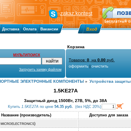
zakaz.kontest
Вход
Доставка
Оплата
Вакансии
Корзина
МУЛЬТИПОИСК
Товаров:
0
, на
0.00
руб.
оформить
очистить
|
Загрузить заявку файлом
ПОРТНЫЕ ЭЛЕКТРОННЫЕ КОМПОНЕНТЫ
Устройства защиты
»
1.5KE27A
Защитный диод 1500Вт, 27В, 5%, до 38А
Купить
1.5KE27A
по цене
54.35 руб.
(без НДС 20%)
Название (производитель)
Доступно для заказа
)
 MICROELECTRONICS