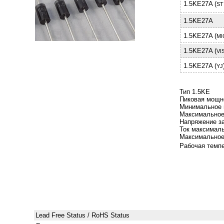
1.5KE27A (
ST
1.5KE27A
1.5KE27A (
MI
1.5KE27A (
VI
1.5KE27A (
YJ
Тип 1.5KЕ
Пиковая мощно
Минимальное 
Максимальное
Напряжение за
Ток максимал
Максимальное
Рабочая темпе
Lead Free Status / RoHS Status