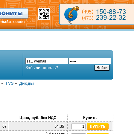
Забыли пароль?
TVS
Диоды
»
»
Цена, руб.,без НДС
Купить
67
54.35