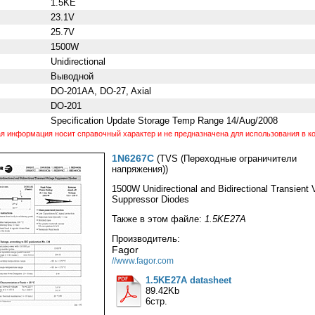
1.5KE
23.1V
25.7V
1500W
Unidirectional
Выводной
DO-201AA, DO-27, Axial
DO-201
Specification Update Storage Temp Range 14/Aug/2008
 информация носит справочный характер и не предназначена для использования в ко
1N6267C
(TVS (Переходные ограничители
напряжения))
1500W Unidirectional and Bidirectional Transient 
Suppressor Diodes
Также в этом файле:
1.5KE27A
Производитель:
Fagor
//www.fagor.com
1.5KE27A datasheet
89.42Kb
6стр.