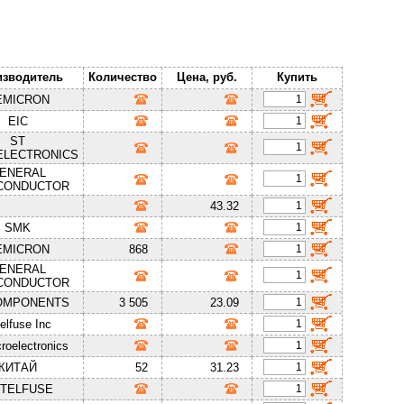
изводитель
Количество
Цена, руб.
Купить
EMICRON
EIC
ST
ELECTRONICS
ENERAL
CONDUCTOR
43.32
SMK
EMICRON
868
ENERAL
CONDUCTOR
OMPONENTS
3 505
23.09
telfuse Inc
roelectronics
КИТАЙ
52
31.23
TTELFUSE