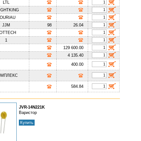
LTL
IGHTKING
OURIAU
JJM
98
26.04
OTTECH
1
129 600.00
4 135.40
400.00
ОМПЛЕКС
584.84
JVR-14N221K
Варистор
Купить