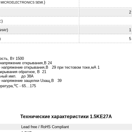
)
 MICROELECTRONICS SEMI.
2
)
C
)
1
SHAY
)
5
сть, Вт 1500
напряжение открывания,В 24
 напряжение открывания,В 29 при тестовом токе,мА 1
крывания обратное, В 21
ьный имп. до 38А
 напряжение защелки Uзащ,В 39
о
ратура,
С - 65…175
Технические характеристики 1.5KE27A
Lead free / RoHS Compliant