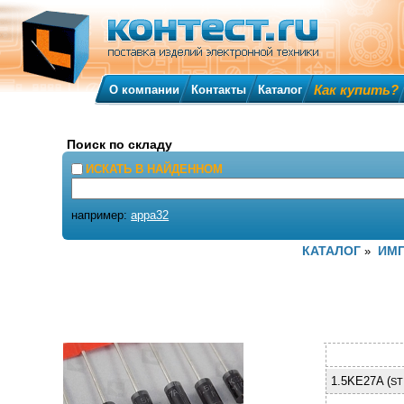
Как купить?
О компании
Контакты
Каталог
Поиск по складу
ИСКАТЬ В НАЙДЕННОМ
например:
appa32
КАТАЛОГ
ИМ
»
1.5KE27A (
ST