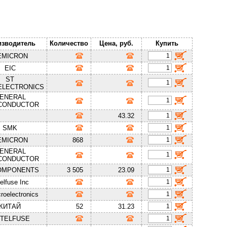
изводитель
Количество
Цена, руб.
Купить
EMICRON
EIC
ST
ELECTRONICS
ENERAL
CONDUCTOR
43.32
SMK
EMICRON
868
ENERAL
CONDUCTOR
OMPONENTS
3 505
23.09
telfuse Inc
roelectronics
КИТАЙ
52
31.23
TTELFUSE