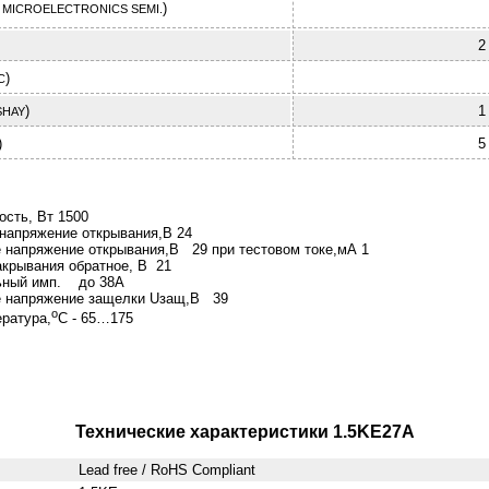
)
 MICROELECTRONICS SEMI.
2
)
C
)
1
SHAY
)
5
сть, Вт 1500
напряжение открывания,В 24
 напряжение открывания,В 29 при тестовом токе,мА 1
крывания обратное, В 21
ьный имп. до 38А
 напряжение защелки Uзащ,В 39
о
ратура,
С - 65…175
Технические характеристики 1.5KE27A
Lead free / RoHS Compliant