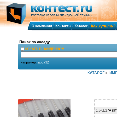
Как купить?
О компании
Контакты
Каталог
Поиск по складу
ИСКАТЬ В НАЙДЕННОМ
например:
appa32
КАТАЛОГ
ИМ
»
1.5KE27A (
ST