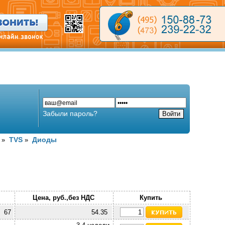
Забыли пароль?
TVS
Диоды
»
»
Цена, руб.,без НДС
Купить
67
54.35