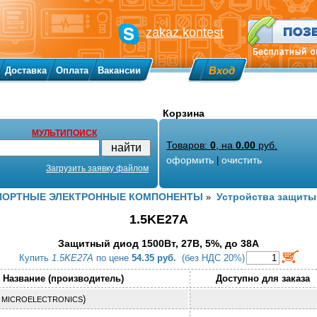
zakaz.kontest
Вход
Доставка
Оплата
Вакансии
Корзина
МУЛЬТИПОИСК
Товаров:
0
, на
0.00
руб.
оформить
очистить
|
Загрузить заявку файлом
ПОРТНЫЕ ЭЛЕКТРОННЫЕ КОМПОНЕНТЫ
Устройства защиты
»
1.5KE27A
Защитный диод 1500Вт, 27В, 5%, до 38А
Купить
1.5KE27A
по цене
54.35 руб.
(без НДС 20%)
Название (производитель)
Доступно для заказа
)
 MICROELECTRONICS