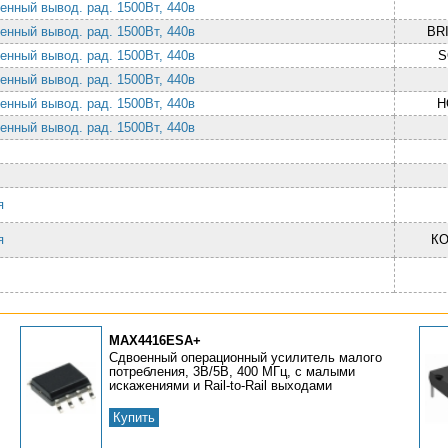
енный вывод. рад. 1500Вт, 440в
енный вывод. рад. 1500Вт, 440в
BR
енный вывод. рад. 1500Вт, 440в
S
енный вывод. рад. 1500Вт, 440в
енный вывод. рад. 1500Вт, 440в
H
енный вывод. рад. 1500Вт, 440в
ия
ия
К
MAX4416ESA+
Сдвоенный операционный усилитель малого
потребления, 3В/5В, 400 МГц, с малыми
искажениями и Rail-to-Rail выходами
Купить