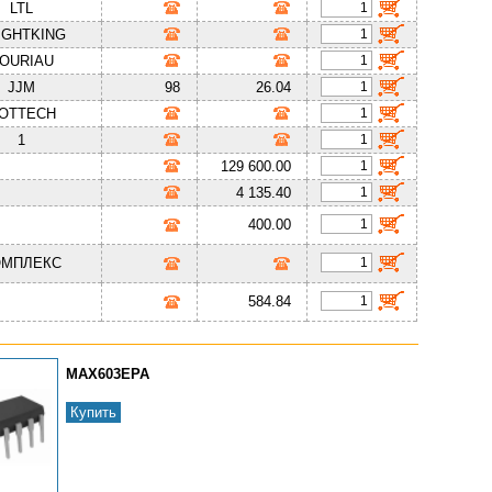
LTL
IGHTKING
OURIAU
JJM
98
26.04
OTTECH
1
129 600.00
4 135.40
400.00
ОМПЛЕКС
584.84
MAX603EPA
Купить