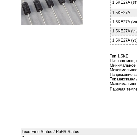
1.5KE27A (
ST
1.5KE27A
1.5KE27A (
MI
1.5KE27A (
VI
1.5KE27A (
YJ
Тип 1.5KЕ
Пиковая мощно
Минимальное 
Максимальное
Напряжение за
Ток максимал
Максимальное
Рабочая темпе
Lead Free Status / RoHS Status