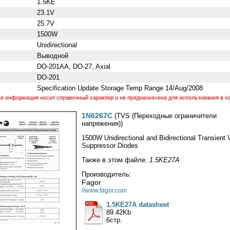
1.5KE
23.1V
25.7V
1500W
Unidirectional
Выводной
DO-201AA, DO-27, Axial
DO-201
Specification Update Storage Temp Range 14/Aug/2008
 информация носит справочный характер и не предназначена для использования в ко
1N6267C
(TVS (Переходные ограничители
напряжения))
1500W Unidirectional and Bidirectional Transient 
Suppressor Diodes
Также в этом файле:
1.5KE27A
Производитель:
Fagor
//www.fagor.com
1.5KE27A datasheet
89.42Kb
6стр.