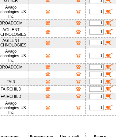
OTHER
Avago
chnologies US
Inc
BROADCOM
AGILENT
ECHNOLOGIES
AGILENT
ECHNOLOGIES
Avago
chnologies US
Inc
BROADCOM
FAIR
FAIRCHILD
FAIRCHILD
Avago
chnologies US
Inc
зводитель
Количество
Цена, руб.
Купить