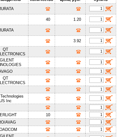
MURATA
40
1.20
MURATA
3.92
QT
LECTRONICS
GILENT
HNOLOGIES
AVAGO
QT
LECTRONICS
Technologies
US Inc
ERLIGHT
10
RO/AVAG
OADCOM
GILENT