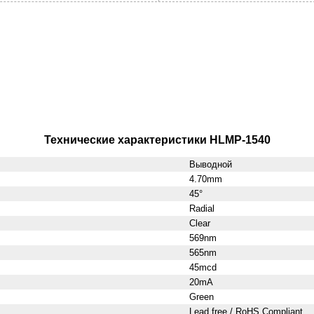
Технические характеристики HLMP-1540
Выводной
4.70mm
45°
Radial
Clear
569nm
565nm
45mcd
20mA
Green
Lead free / RoHS Compliant