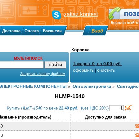
zakaz.kontest
Вход
Доставка
Оплата
Вакансии
Корзина
МУЛЬТИПОИСК
Товаров:
0
, на
0.00
руб.
оформить
очистить
|
Загрузить заявку файлом
ЭЛЕКТРОННЫЕ КОМПОНЕНТЫ
Оптоэлектроника
Светоди
»
»
HLMP-1540
Купить
HLMP-1540
по цене
22.40 руб.
(без НДС 20%)
Название (производитель)
Доступно для заказа
40
40