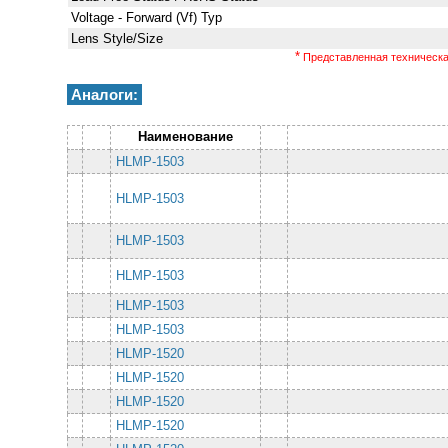
Voltage - Forward (Vf) Typ
Lens Style/Size
*
Представленная техническая
Аналоги:
Наименование
HLMP-1503
HLMP-1503
HLMP-1503
HLMP-1503
HLMP-1503
HLMP-1503
HLMP-1520
HLMP-1520
HLMP-1520
HLMP-1520