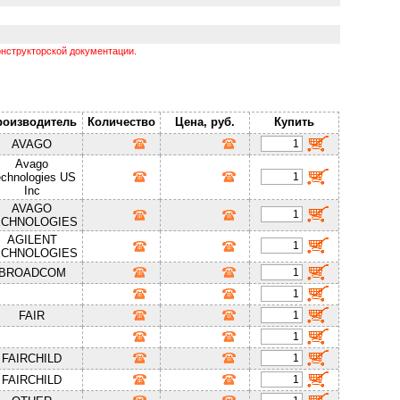
нструкторской документации.
роизводитель
Количество
Цена, руб.
Купить
AVAGO
Avago
chnologies US
Inc
AVAGO
ECHNOLOGIES
AGILENT
ECHNOLOGIES
BROADCOM
FAIR
FAIRCHILD
FAIRCHILD