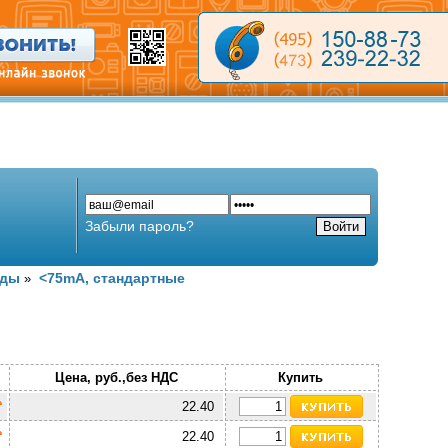
Забыли пароль?
оды
<75mA, стандартные
»
Цена, руб.,без НДС
Купить
22.40
22.40