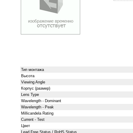
Тип монтажа
Высота
Viewing Angle
Корпус (размер)
Lens Type
Wavelength - Dominant
Wavelength - Peak
Millicandela Rating
Current - Test
Цвет
Lead Free Status / RoHS Status