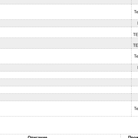
Te
T
T
Te
Te
Описание
Прои