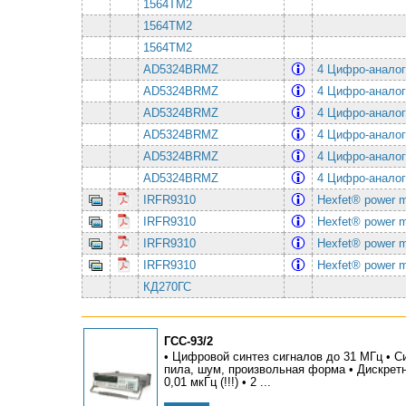
1564ТМ2
1564ТМ2
1564ТМ2
AD5324BRMZ
4 Цифро-аналого
AD5324BRMZ
4 Цифро-аналого
AD5324BRMZ
4 Цифро-аналого
AD5324BRMZ
4 Цифро-аналого
AD5324BRMZ
4 Цифро-аналого
AD5324BRMZ
4 Цифро-аналого
IRFR9310
Hexfet® power 
IRFR9310
Hexfet® power 
IRFR9310
Hexfet® power 
IRFR9310
Hexfet® power 
КД270ГС
ГСС-93/2
• Цифровой синтез сигналов до 31 МГц • Си
пила, шум, произвольная форма • Дискретн
0,01 мкГц (!!!) • 2 ...