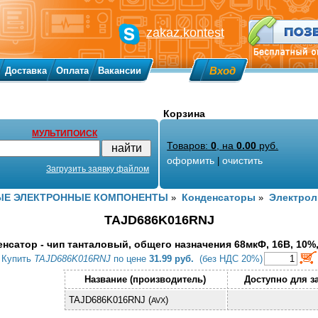
zakaz.kontest
Вход
Доставка
Оплата
Вакансии
Корзина
МУЛЬТИПОИСК
Товаров:
0
, на
0.00
руб.
оформить
очистить
|
Загрузить заявку файлом
Е ЭЛЕКТРОННЫЕ КОМПОНЕНТЫ
Конденсаторы
Электрол
»
»
TAJD686K016RNJ
нсатор - чип танталовый, общего назначения 68мкФ, 16В, 10%
Купить
TAJD686K016RNJ
по цене
31.99 руб.
(без НДС 20%)
Название (производитель)
Доступно для з
TAJD686K016RNJ (
)
AVX