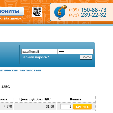
Забыли пароль?
итический танталовый
, 125С
аказа
Цена, руб.,без НДС
Купить
4 870
31.99