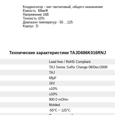
Конденсатор - чип танталовый, общего назначения
Емкость 68мкФ
Напряжение 16В
Точность 10%
Диапазон температур - 55 ...125
Корпус D
Технические характеристики TAJD686K016RNJ
Lead free / RoHS Compliant
TAJ Series Suffix Change 08/Dec/2008
TAJ
68µF
16V
±10%
±10%
900.0 mOhm
Molded
-55°C ~ 125°C