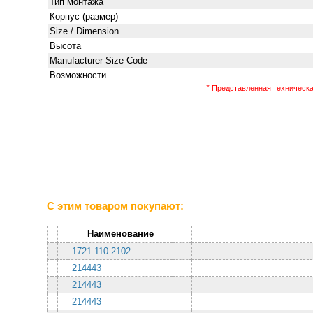
Тип монтажа
Корпус (размер)
Size / Dimension
Высота
Manufacturer Size Code
Возможности
*
Представленная техническая
С этим товаром покупают:
Наименование
1721 110 2102
214443
214443
214443