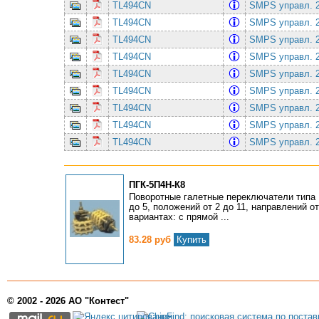
TL494CN
SMPS упpавл. 2-
TL494CN
SMPS упpавл. 2-
TL494CN
SMPS упpавл. 2-
TL494CN
SMPS упpавл. 2-
TL494CN
SMPS упpавл. 2-
TL494CN
SMPS упpавл. 2-
TL494CN
SMPS упpавл. 2-
TL494CN
SMPS упpавл. 2-
TL494CN
SMPS упpавл. 2-
ПГК-5П4Н-К8
Поворотные галетные переключатели типа 
до 5, положений от 2 до 11, направлений от
вариантах: с прямой ...
83.28 руб
Купить
© 2002 - 2026 АО "Контест"