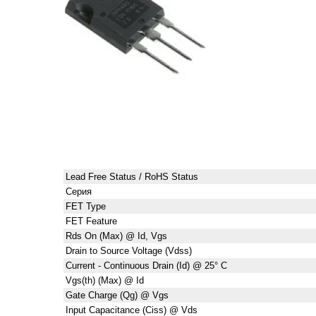
Lead Free Status / RoHS Status
Серия
FET Type
FET Feature
Rds On (Max) @ Id, Vgs
Drain to Source Voltage (Vdss)
Current - Continuous Drain (Id) @ 25° C
Vgs(th) (Max) @ Id
Gate Charge (Qg) @ Vgs
Input Capacitance (Ciss) @ Vds