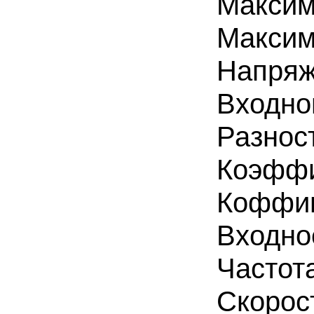
Максим
Максим
Напряж
Входно
Разнос
Коэффи
Коффиц
Входно
Частот
Скорос