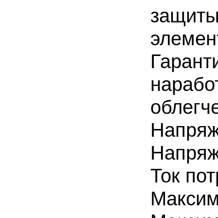
защиты
элемент
Гарант
наработ
облегч
Напряж
Напряж
Ток по
Максим