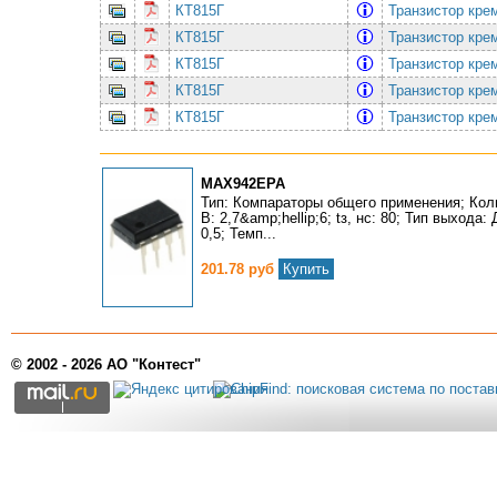
КТ815Г
Транзистор кре
КТ815Г
Транзистор кре
КТ815Г
Транзистор кре
КТ815Г
Транзистор кре
КТ815Г
Транзистор кре
MAX942EPA
Тип: Компараторы общего применения; Коли
В: 2,7&amp;hellip;6; tз, нс: 80; Тип выхода: 
0,5; Темп...
201.78 руб
Купить
© 2002 - 2026 АО "Контест"