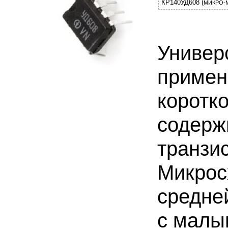
КР140УД608 (
МИКРО-
Универ
примен
коротк
содерж
транзи
Микрос
средне
с малы