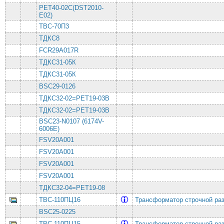
PET40-02C(DST2010-
E02)
ТВС-70П3
ТДКС8
FCR29A017R
ТДКС31-05К
ТДКС31-05К
BSC29-0126
ТДКС32-02=PET19-03B
ТДКС32-02=PET19-03B
BSC23-N0107 (6174V-
6006E)
FSV20A001
FSV20A001
FSV20A001
FSV20A001
ТДКС32-04=PET19-08
ТВС-110ПЦ16
Трансформатор строчной ра
BSC25-0225
ТВС-110ПЦ15
Трансформатор строчной ра