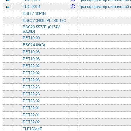
ТВС-90П4
Трансформатор сигнальный в
BSH-7 10PIN
BSC27-3409=PET40-12C
BSC29-5572E (6174V-
6010D)
PET19-00
BSC24-09(D)
PET19-08
PET19-08
PET22-02
PET22-02
PET22-08
PET22-23
PET22-23
PET23-02
PET32-01
PET32-01
PET32-02
TLF15644F