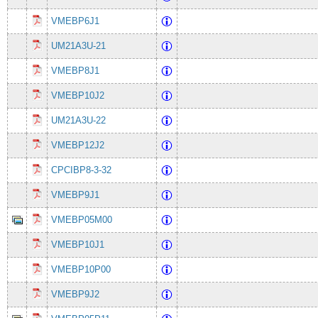
VMEBP6J1
UM21A3U-21
VMEBP8J1
VMEBP10J2
UM21A3U-22
VMEBP12J2
CPCIBP8-3-32
VMEBP9J1
VMEBP05M00
VMEBP10J1
VMEBP10P00
VMEBP9J2