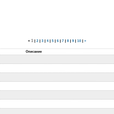
1
«
|
2
|
3
|
4
|
5
|
6
|
7
|
8
|
9
|
10
|
»
Описание