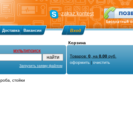
zakaz.kontest
Вход
Доставка
Вакансии
Корзина
МУЛЬТИПОИСК
Товаров:
0
, на
0.00
руб.
оформить
очистить
|
Загрузить заявку файлом
ороба, стойки