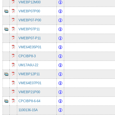
VMEBP12M00
VMEBP07P00
VMEBP07-P00
VMEBP07P11
VMEBP07-P11
VME64E05P01
CPCIBP8-3
UM17A6U-22
VMEBP12P11
VME64E07P01
VMEBP21P00
CPCIBP8-6-64
1100136-15A