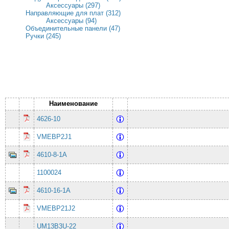
Аксессуары (297)
Направляющие для плат (312)
Аксессуары (94)
Объединительные панели (47)
Ручки (245)
Наименование
4626-10
VMEBP2J1
4610-8-1A
1100024
4610-16-1A
VMEBP21J2
UM13B3U-22