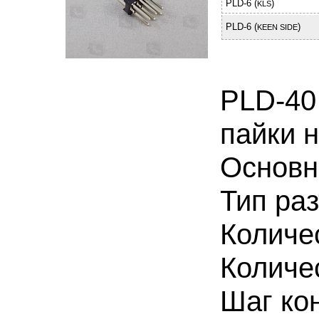
PLD-6 (
)
KLS
PLD-6 (
)
KEEN SIDE
PLD-40
пайки н
Основн
Тип ра
Количе
Количе
Шаг ко