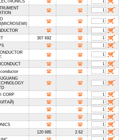
LECTRONICS
STRUMENT
ATION
RO
(MICROSEMI)
NDUCTOR
IT
307 692
PS
CONDUCTOR
.
MICONDUCT
iconductor
LUGUANG
TECHNOLOGY
TD
I CORP
КИТАЙ)
NICS
120 685
2.62
INC.