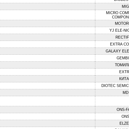
MI
MICRO COM
COMPON
MOTOR
YJ ELE-NI
RECTIF
EXTRA C
GALAXY ELE
GEMB
ТОМИЛ
EXT
КИТ
DIOTEC SEMI
MD
ONS-F
ON
ELZE