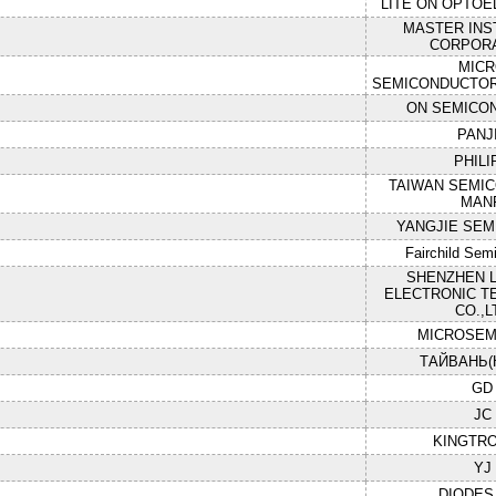
LITE ON OPTOE
MASTER IN
CORPOR
MIC
SEMICONDUCTOR
ON SEMICO
PANJ
PHILI
TAIWAN SEMI
MANF
YANGJIE SE
Fairchild Sem
SHENZHEN 
ELECTRONIC 
CO.,L
MICROSEM
ТАЙВАНЬ(
GD
JC
KINGTRO
YJ
DIODES 