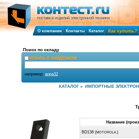
Как купить?
О компании
Контакты
Каталог
Поиск по складу
ИСКАТЬ В НАЙДЕННОМ
например:
appa32
КАТАЛОГ
ИМПОРТНЫЕ ЭЛЕКТРО
»
Т
Название (прои
BD138 (
)
MOTOROLA.