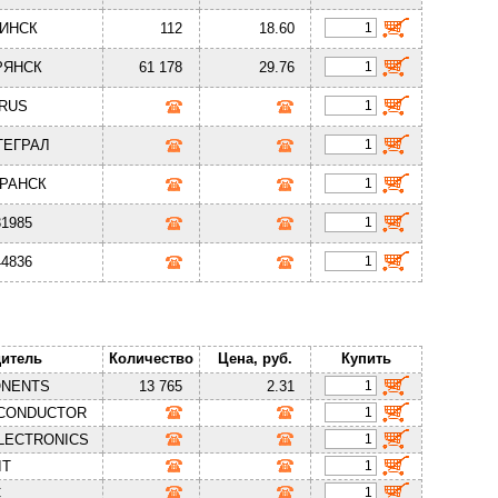
ИНСК
112
18.60
РЯНСК
61 178
29.76
RUS
ТЕГРАЛ
РАНСК
31985
44836
итель
Количество
Цена, руб.
Купить
ONENTS
13 765
2.31
ICONDUCTOR
LECTRONICS
IT
C