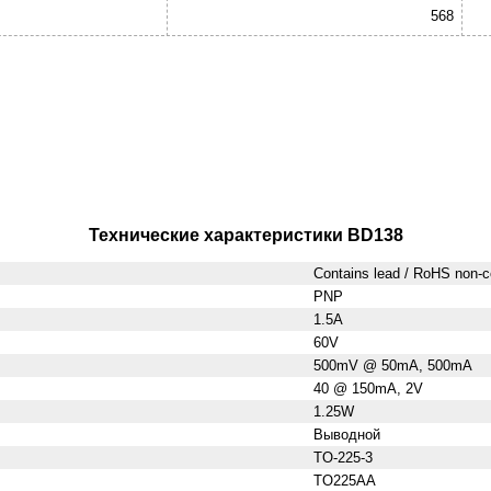
568
Технические характеристики BD138
Contains lead / RoHS non-c
PNP
1.5A
60V
500mV @ 50mA, 500mA
40 @ 150mA, 2V
1.25W
Выводной
TO-225-3
TO225AA