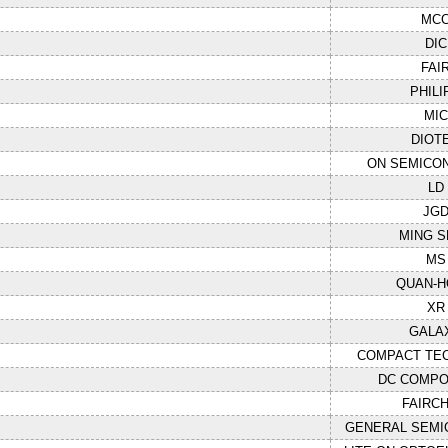
MC
DIC
FAI
PHILI
MIC
DIOT
ON SEMICO
LD
JG
MING 
MS
QUAN-
XR
GALA
COMPACT TE
DC COMP
FAIRCH
GENERAL SEM