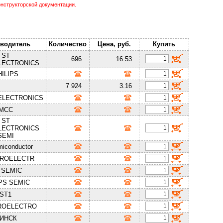
нструкторской документации.
водитель
Количество
Цена, руб.
Купить
ST
696
16.53
LECTRONICS
HILIPS
7 924
3.16
ELECTRONICS
MCC
ST
LECTRONICS
SEMI
iconductor
CROELECTR
 SEMIC
PS SEMIC
ST1
ROELECTRO
ИНСК