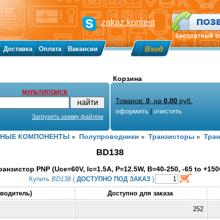
zakaz.kontest
Вход
Доставка
Оплата
Вакансии
Корзина
МУЛЬТИПОИСК
Товаров:
0
, на
0.00
руб.
оформить
очистить
|
Загрузить заявку файлом
ННЫЕ КОМПОНЕНТЫ
Полупроводники
Транзисторы
Тран
»
»
»
BD138
ранзистор PNP (Uce=60V, Ic=1.5A, P=12.5W, B=40-250, -65 to +150
Купить
BD138
(
ДОСТУПНО ПОД ЗАКАЗ
)
зводитель)
Доступно для заказа
252