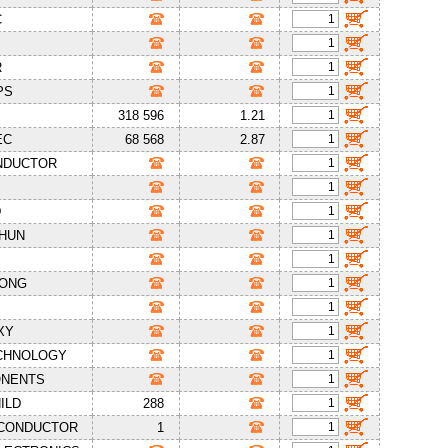
C
R
PS
318 596
1.21
EC
68 568
2.87
NDUCTOR
D
SHUN
HONG
XY
CHNOLOGY
ONENTS
ILD
288
ICONDUCTOR
1