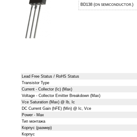
BD138 (
)
ON SEMICONDUCTOR.
Lead Free Status / RoHS Status
Transistor Type
Current - Collector (Ic) (Max)
Voltage - Collector Emitter Breakdown (Max)
Vce Saturation (Max) @ Ib, Ic
DC Current Gain (hFE) (Min) @ Ic, Vce
Power - Max
Тип монтажа
Корпус (размер)
Корпус