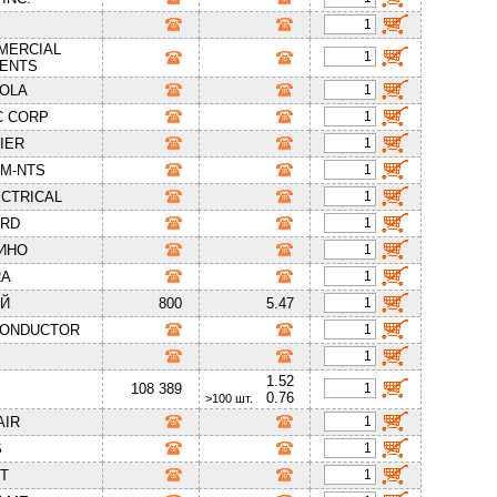
G
MERCIAL
ENTS
OLA
C CORP
IER
OM-NTS
CTRICAL
IRD
ИНО
RA
АЙ
800
5.47
CONDUCTOR
1.52
108 389
0.76
>100 шт.
AIR
S
T