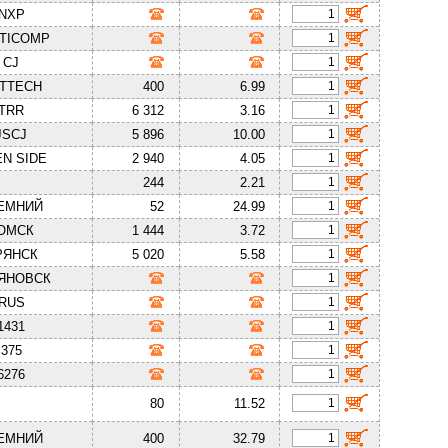
NXP
TICOMP
CJ
TTECH
400
6.99
TRR
6 312
3.16
JSCJ
5 896
10.00
N SIDE
2 940
4.05
244
2.21
ЕМНИЙ
52
24.99
ОМСК
1 444
3.72
РЯНСК
5 020
5.58
ЯНОВСК
RUS
1431
375
6276
80
11.52
ЕМНИЙ
400
32.79