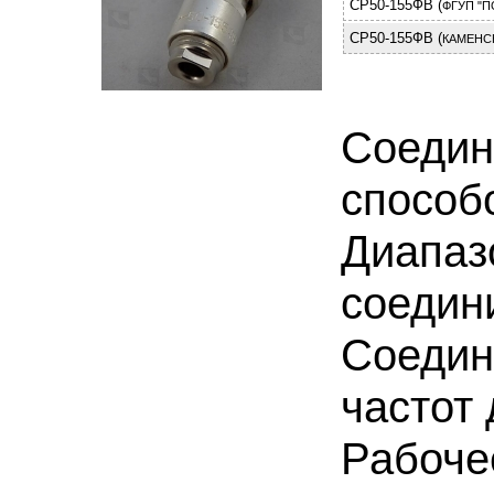
СР50-155ФВ (
ФГУП "П
СР50-155ФВ (
КАМЕНС
Соедин
способ
Диапазо
соедин
Соедин
частот
Рабоче