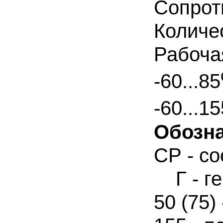
Сопрот
Количе
Рабоча
-60...85
-60...15
Обозн
СР - с
Г - ге
50 (75)