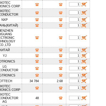
DIOTEC
ONICS CORP.
DIOTEC
CONDUCTOR
NXP
АНЬ(КИТАЙ)
HENZHEN
UGUANG
ECTRONIC
CHNOLOGY
CO.,LTD
КИТАЙ
YJ
DTRONICS
LG
CONDUCTOR
GTRONICS
OTTECH
34 784
2.68
DIOTEC
RONICS CORP
DIOTEC
CONDUCTOR
48
AG