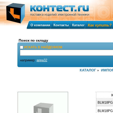
Как купить?
О компании
Контакты
Каталог
Поиск по складу
ИСКАТЬ В НАЙДЕННОМ
например:
appa32
КАТАЛОГ
ИМПО
»
BLM18PG
BLM18PG2