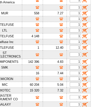
th America
MUR
558
7.27
TTELFUSE
LTL
TTELFUSE
4 148
telfuse Inc
TTLEFUSE
1
12.40
ST
ELECTRONICS
OMPONENTS
142 396
4.83
SMK
16
7.44
EMICRON
MIC
60 204
5.04
DIOTEC
15 320
7.32
MASTER
RUMENT CO
GALAXY