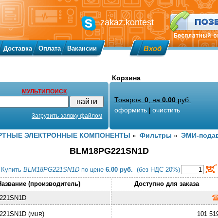
zakaz.kontest
Вход
Доставка
Оплата
Вакансии
Корзина
МУЛЬТИПОИСК
Товаров:
0
, на
0.00
руб.
оформить
очистить
|
Загрузить заявку файлом
РТНЫЕ ЭЛЕКТРОННЫЕ КОМПОНЕНТЫ
Фильтры
ЭМИ-пода
»
»
BLM18PG221SN1D
Купить
BLM18PG221SN1D
по цене
6.00 руб.
(без НДС 20%)
Название (производитель)
Доступно для заказа
221SN1D
21SN1D (
)
101 51
MUR