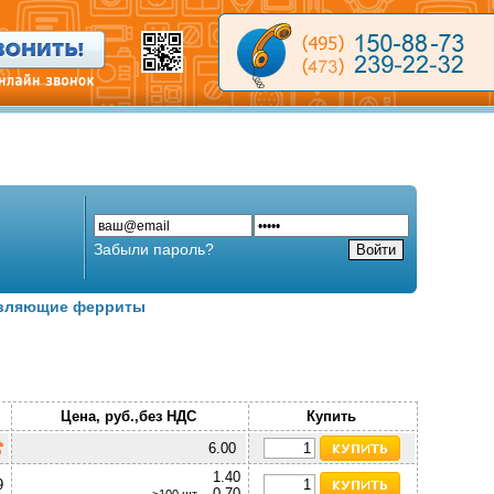
Забыли пароль?
вляющие ферриты
Цена, руб.,без НДС
Купить
6.00
1.40
9
0.70