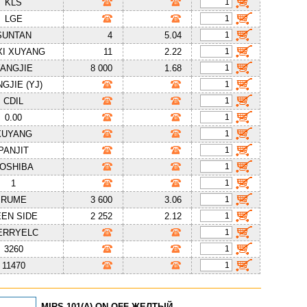
KLS
LGE
SUNTAN
4
5.04
I XUYANG
11
2.22
ANGJIE
8 000
1.68
GJIE (YJ)
CDIL
0.00
XUYANG
PANJIT
OSHIBA
1
RUME
3 600
3.06
EN SIDE
2 252
2.12
ERRYELC
3260
11470
MIRS-101(A) ON-OFF ЖЕЛТЫЙ