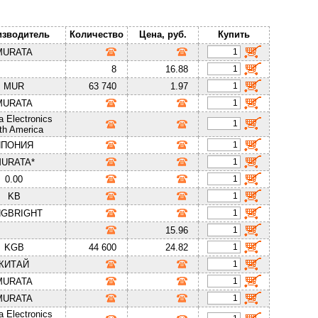
изводитель
Количество
Цена, руб.
Купить
MURATA
8
16.88
MUR
63 740
1.97
MURATA
a Electronics
th America
ЯПОНИЯ
URATA*
0.00
KB
NGBRIGHT
15.96
KGB
44 600
24.82
КИТАЙ
MURATA
MURATA
a Electronics