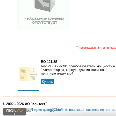
*
Представленная техническая
RO-121.8S
Ro-121.8s - dc/dc преобразователь мощностью
1&amp;nbsp;вт, корпус: для монтажа на
печатную плату sip4
Купить
© 2002 - 2026 АО "Контест"