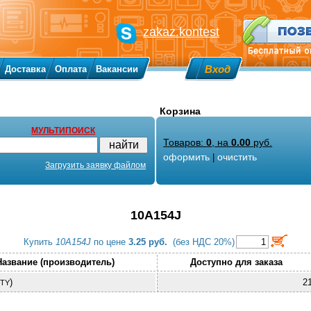
zakaz.kontest
Вход
Доставка
Оплата
Вакансии
Корзина
МУЛЬТИПОИСК
Товаров:
0
, на
0.00
руб.
оформить
очистить
|
Загрузить заявку файлом
10A154J
Купить
10A154J
по цене
3.25 руб.
(без НДС 20%)
Название (производитель)
Доступно для заказа
)
2
TY