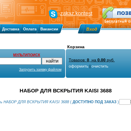
zakaz.kontest
Вход
Доставка
Оплата
Вакансии
Корзина
МУЛЬТИПОИСК
Товаров:
0
, на
0.00
руб.
оформить
очистить
|
Загрузить заявку файлом
НАБОР ДЛЯ ВСКРЫТИЯ KAISI 3688
ть
НАБОР ДЛЯ ВСКРЫТИЯ KAISI 3688
(
ДОСТУПНО ПОД ЗАКАЗ
)