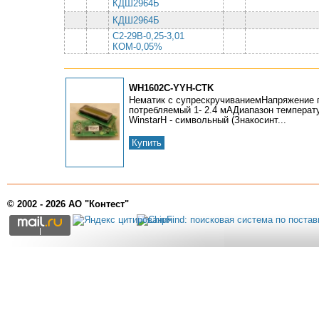
КДШ2964Б
КДШ2964Б
С2-29В-0,25-3,01
КОМ-0,05%
WH1602C-YYH-CTK
Нематик с супрескручиваниемНапряжение 
потребляемый 1- 2.4 мАДиапазон температу
WinstarH - символьный (Знакосинт...
Купить
© 2002 - 2026 АО "Контест"