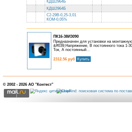
КДШ2964Б
КДШ2964Б
С2-29В-0,25-3,01
КОМ-0,05%
ПК16-38И3090
Предназначен для установки на монтажную
&#039;Напряжение, В постоянного тока 1-30
Ток, А постоянный...
2312.56 руб
Купить
© 2002 - 2026 АО "Контест"