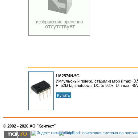
LM2574N-5G
Импульсный пониж. стабилизатор (Imax=0.5
F=52kHz, shutdown, DC to 98%, Uinmax=45V,
Купить
© 2002 - 2026 АО "Контест"