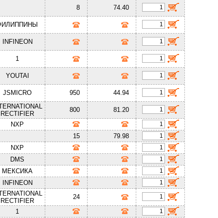
8
74.40
ФИЛИППИНЫ
INFINEON
1
YOUTAI
JSMICRO
950
44.94
NTERNATIONAL
800
81.20
RECTIFIER
NXP
15
79.98
NXP
DMS
МЕКСИКА
INFINEON
NTERNATIONAL
24
RECTIFIER
1