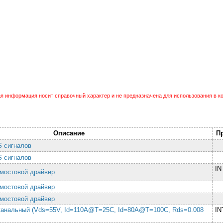
 информация носит справочный характер и не предназначена для использования в ко
Описание
П
S сигналов
S сигналов
I
умостовой драйвер
умостовой драйвер
умостовой драйвер
-канальный (Vds=55V, Id=110A@T=25C, Id=80A@T=100C, Rds=0.008
I