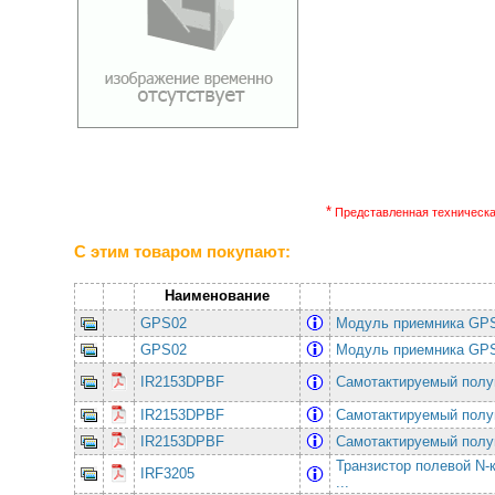
*
Представленная техническая
С этим товаром покупают:
Наименование
GPS02
Модуль приемника GP
GPS02
Модуль приемника GP
IR2153DPBF
Самотактируемый пол
IR2153DPBF
Самотактируемый пол
IR2153DPBF
Самотактируемый пол
Транзистор полевой N
IRF3205
...