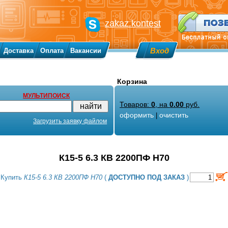
zakaz.kontest
Вход
Доставка
Оплата
Вакансии
Корзина
МУЛЬТИПОИСК
Товаров:
0
, на
0.00
руб.
оформить
очистить
|
Загрузить заявку файлом
К15-5 6.3 КВ 2200ПФ Н70
Купить
К15-5 6.3 КВ 2200ПФ Н70
(
ДОСТУПНО ПОД ЗАКАЗ
)