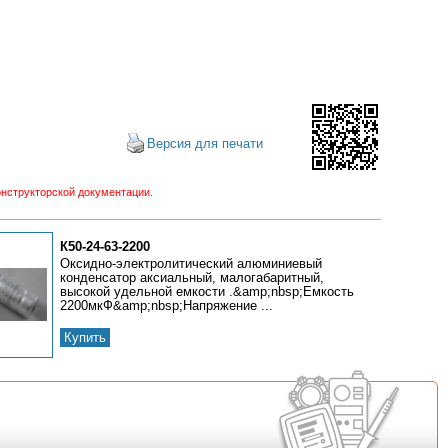
Версия для печати
нструкторской документации.
К50-24-63-2200
Оксидно-электролитический алюминиевый
конденсатор аксиальный, малогабаритный,
высокой удельной емкости .&amp;nbsp;Емкость
2200мкФ&amp;nbsp;Напряжение ...
Купить