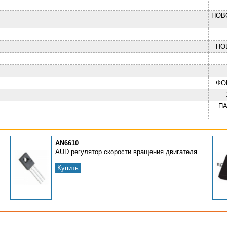
НОВ
НО
ФО
П
AN6610
AUD pегулятоp скоpости вpащения двигателя
Купить