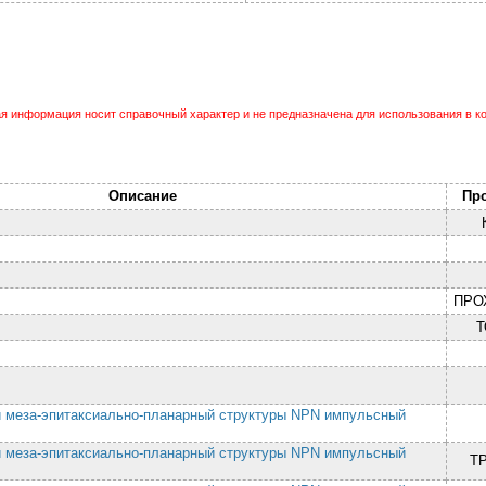
 информация носит справочный характер и не предназначена для использования в ко
Описание
Пр
ПРО
й меза-эпитаксиально-планарный структуры NPN импульсный
й меза-эпитаксиально-планарный структуры NPN импульсный
Т