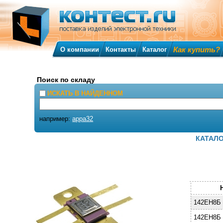
Как купить?
О компании
Контакты
Каталог
Поиск по складу
ИСКАТЬ В НАЙДЕННОМ
например:
appa32
КАТАЛ
142ЕН8Б 
142ЕН8Б