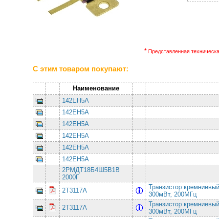
*
Представленная техническая
С этим товаром покупают:
Наименование
142ЕН5А
142ЕН5А
142ЕН5А
142ЕН5А
142ЕН5А
142ЕН5А
2РМДТ18Б4Ш5В1В
2000Г
Транзистор кремниевы
2Т3117А
300мВт, 200МГц
Транзистор кремниевы
2Т3117А
300мВт, 200МГц