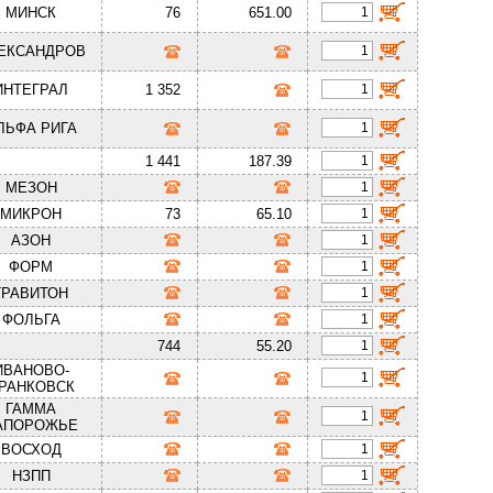
МИНСК
76
651.00
ЕКСАНДРОВ
ИНТЕГРАЛ
1 352
ЛЬФА РИГА
1 441
187.39
МЕЗОН
МИКРОН
73
65.10
АЗОН
ФОРМ
ГРАВИТОН
ФОЛЬГА
744
55.20
ИВАНОВО-
РАНКОВСК
ГАММА
АПОРОЖЬЕ
ВОСХОД
НЗПП