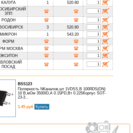
КАЛУГА
1
520.80
ОСИБИРСКИЙ
ЗПП
РОДОН
ВОСИБИРСК
3
520.80
МИКРОН
1
543.20
ФОРМ
РМ МОСКВА
ЭКСИТОН
АВЛОВСКИЙ
ПОСАД
BSS123
Полярность NКаналов,шт 1VDSS,В 100RDS(ON)
10 В,мОм 3500ID,А 0.15PD,Вт 0.225Корпус SOT-
23-3...
1.45 руб
Купить