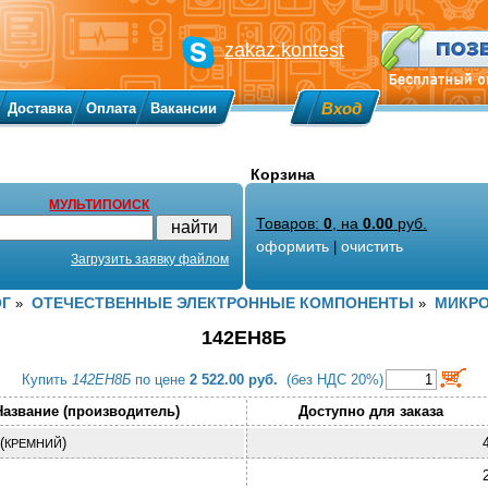
zakaz.kontest
Вход
Доставка
Оплата
Вакансии
Корзина
МУЛЬТИПОИСК
Товаров:
0
, на
0.00
руб.
оформить
очистить
|
Загрузить заявку файлом
ОГ
ОТЕЧЕСТВЕННЫЕ ЭЛЕКТРОННЫЕ КОМПОНЕНТЫ
МИКР
»
»
142ЕН8Б
Купить
142ЕН8Б
по цене
2 522.00 руб.
(без НДС 20%)
Название (производитель)
Доступно для заказа
(
)
КРЕМНИЙ