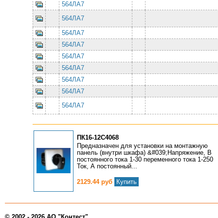
564ЛА7
564ЛА7
564ЛА7
564ЛА7
564ЛА7
564ЛА7
564ЛА7
564ЛА7
564ЛА7
ПК16-12С4068
Предназначен для установки на монтажную
панель (внутри шкафа) &#039;Напряжение, В
постоянного тока 1-30 переменного тока 1-250
Ток, А постоянный...
2129.44 руб
Купить
© 2002 - 2026 АО "Контест"