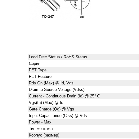
Lead Free Status / RoHS Status
Серия
FET Type
FET Feature
Rds On (Max) @ Id, Vgs
Drain to Source Voltage (Vdss)
Current - Continuous Drain (Id) @ 25° C
Vgs(th) (Max) @ Id
Gate Charge (Qg) @ Vgs
Input Capacitance (Ciss) @ Vds
Power - Max
Тип монтажа
Корпус (размер)