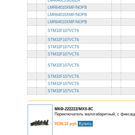
LM4040C25IDBZR
LMR64010XMF/NOPB
LMR64010XMF/NOPB
LMR64010XMF/NOPB
STM32F107VCT6
STM32F107VCT6
STM32F107VCT6
STM32F107VCT6
STM32F107VCT6
STM32F107VCT6
STM32F107VCT6
STM32F107VCT6
МКФ-222222/МХII-8С
Переключатель малогабаритный, с фиксац
9158.32 руб
Купить