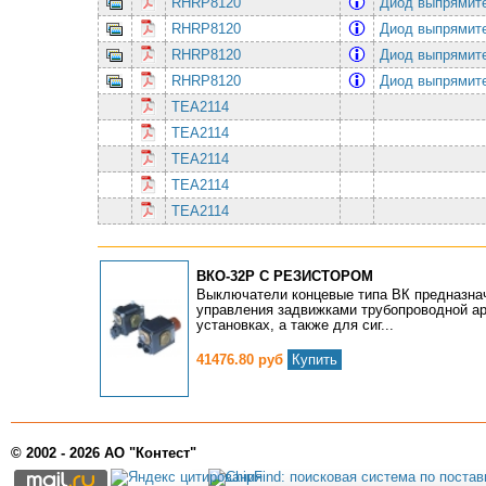
RHRP8120
Диод выпрямит
RHRP8120
Диод выпрямит
RHRP8120
Диод выпрямит
RHRP8120
Диод выпрямит
TEA2114
TEA2114
TEA2114
TEA2114
TEA2114
ВКО-32Р С РЕЗИСТОРОМ
Выключатели концевые типа ВК предназна
управления задвижками трубопроводной а
установках, а также для сиг...
41476.80 руб
Купить
© 2002 - 2026 АО "Контест"